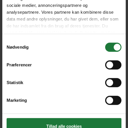
sociale medier, annonceringspartnere og
analysepartnere. Vores partnere kan kombinere disse
data med andre oplysninger, du har givet dem, eller som
de har indsamlet fra din brug af deres tjenester. Du
samtykker til vores cookies, hvis du fortsætter med at
Nyt i Pling
anvende vores hjemmeside.
Samtykkevalg
Nødvendig
Gavekort
Pling Favorit
Præferencer
Pling Kombi
Statistik
Danske magasiner
Ofte stillede spørgsmål
Marketing
Drift
Enkeltsalg i Pling
Tillad alle cookies