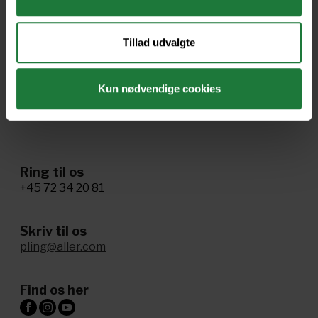
Handelsbetingelser
Ophavsret og vilkår
Tillad udvalgte
Cookie- og privatlivspolitik
Tillgænglighed
Kun nødvendige cookies
Administrer samtykke
Ring til os
+45 72 34 20 81
Skriv til os
pling@aller.com
Find os her