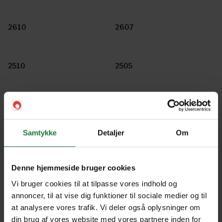
2610
2607
2510
2505
Entertaining - 2502
2410
Samtykke
Detaljer
Om
2406
2405
Denne hjemmeside bruger cookies
2402
2310
Vi bruger cookies til at tilpasse vores indhold og
annoncer, til at vise dig funktioner til sociale medier og til
at analysere vores trafik. Vi deler også oplysninger om
Forrige
Næste
din brug af vores website med vores partnere inden for