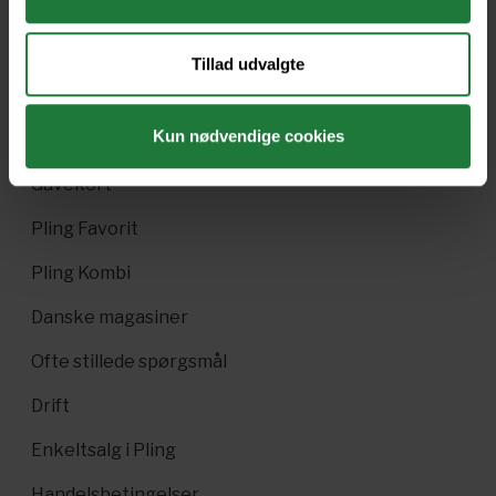
Tillad udvalgte
Kun nødvendige cookies
Nyt i Pling
Gavekort
Pling Favorit
Pling Kombi
Danske magasiner
Ofte stillede spørgsmål
Drift
Enkeltsalg i Pling
Handelsbetingelser