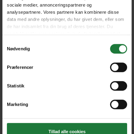
sociale medier, annonceringspartnere og
analysepartnere. Vores partnere kan kombinere disse
Winter 2021
Autumn 2021
data med andre oplysninger, du har givet dem, eller som
de har indsamlet fra din brug af deres tjenester. Du
samtykker til vores cookies, hvis du fortsætter med at
Summer 2020/21
Spring 2020
anvende vores hjemmeside.
Samtykkevalg
Nødvendig
Winter 2020
Autumn 2020
Præferencer
Summer 2020
Spring 2019
Statistik
Marketing
Winter 2019
Autumn 2019
Forrige
Næste
Tillad alle cookies