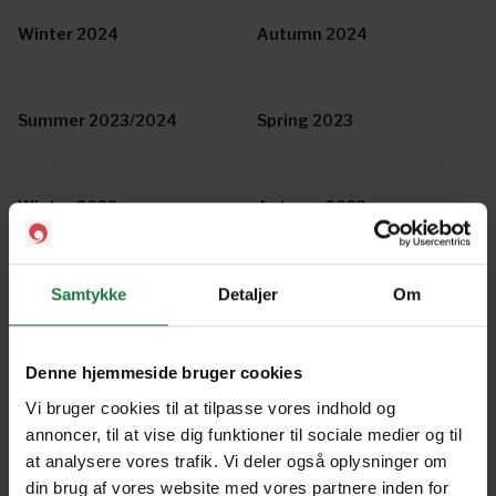
Winter 2024
Autumn 2024
Summer 2023/2024
Spring 2023
Winter 2023
Autumn 2023
Summer 2022/2023
Spring 2022
Samtykke
Detaljer
Om
Denne hjemmeside bruger cookies
Winter 2022
Autumn 2022
Vi bruger cookies til at tilpasse vores indhold og
annoncer, til at vise dig funktioner til sociale medier og til
at analysere vores trafik. Vi deler også oplysninger om
Summer 2021/2022
Spring 2021
din brug af vores website med vores partnere inden for