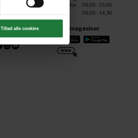
5 72 34 20 81
Man-tor
09.00 - 15.00
Fre
09.00 - 14.30
riv til os
ling@aller.com
Læs magasiner
Tillad alle cookies
ind os her