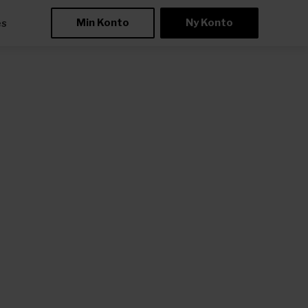
Min Konto
Ny Konto
æs