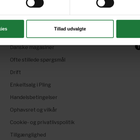
+4
Gavekort
Sk
Pling Favorit
p
ies
Tillad udvalgte
Pling Kombi
F
Danske magasiner
Ofte stillede spørgsmål
Drift
Enkeltsalg i Pling
Handelsbetingelser
Ophavsret og vilkår
Cookie- og privatlivspolitik
Tillgænglighed