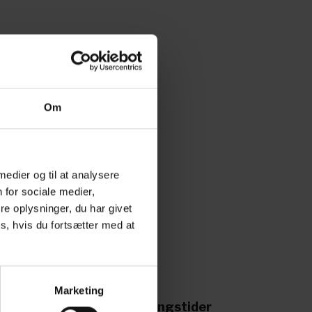
Om
 medier og til at analysere
 for sociale medier,
e oplysninger, du har givet
s, hvis du fortsætter med at
Marketing
ing til os
Åbningstider