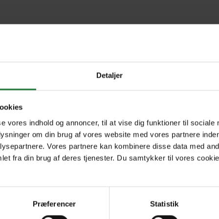
Otoño 2023
Detaljer
ookies
Forrige
Næste
1
se vores indhold og annoncer, til at vise dig funktioner til sociale
plysninger om din brug af vores website med vores partnere inden
ysepartnere. Vores partnere kan kombinere disse data med andr
et fra din brug af deres tjenester. Du samtykker til vores cookie
Præferencer
Statistik
R
Nyt i Pling