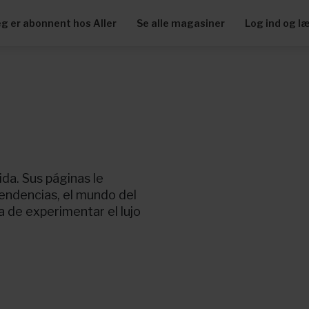
eg er abonnent hos Aller
Se alle magasiner
Log ind og l
ida. Sus páginas le
tendencias, el mundo del
a de experimentar el lujo