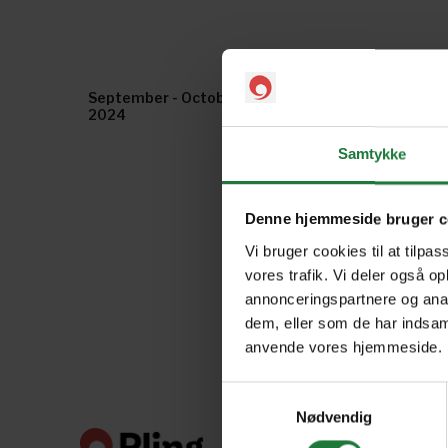
September - October -
Julio - Agosto 2024
2024
Samtykke
Denne hjemmeside bruger c
Vi bruger cookies til at tilpas
vores trafik. Vi deler også o
annonceringspartnere og anal
dem, eller som de har indsaml
anvende vores hjemmeside.
Samtykkevalg
Nødvendig