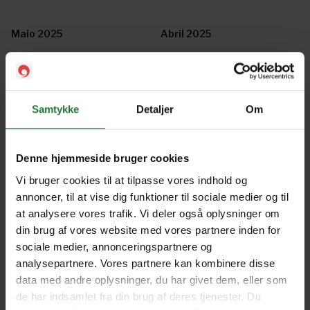
Maio 2025
Abril 2025
Março 2025
Fevereiro 2025
Samtykke
Detaljer
Om
Janeiro 2025
Dezembro 2024
Denne hjemmeside bruger cookies
Vi bruger cookies til at tilpasse vores indhold og
Novembro 2024
Outubro 2024
annoncer, til at vise dig funktioner til sociale medier og til
at analysere vores trafik. Vi deler også oplysninger om
din brug af vores website med vores partnere inden for
sociale medier, annonceringspartnere og
Setembro 2024
Agosto 2024
analysepartnere. Vores partnere kan kombinere disse
data med andre oplysninger, du har givet dem, eller som
de har indsamlet fra din brug af deres tjenester. Du
Julho 2024
Abril 2024