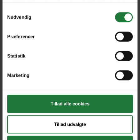
samtykker til vores cookies, hvis du fortsætter med at
anvende vores hjemmeside.
Samtykkevalg
Nødvendig
Março 2024
Fevereiro 2024
Præferencer
12/26/23
12/11/23
Statistik
Forrige
Næste
Marketing
Tillad alle cookies
Nyt i Pling
Tillad udvalgte
Gavekort
Pling Favorit