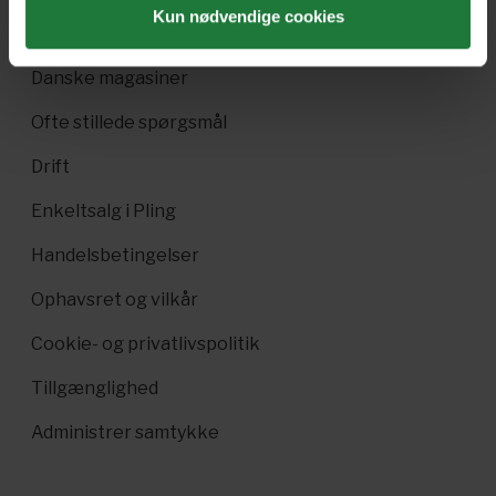
Kun nødvendige cookies
Pling Kombi
Danske magasiner
Ofte stillede spørgsmål
Drift
Enkeltsalg i Pling
Handelsbetingelser
Ophavsret og vilkår
Cookie- og privatlivspolitik
Tillgænglighed
Administrer samtykke