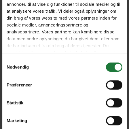
263 - November / December
262 - September / October
annoncer, til at vise dig funktioner til sociale medier og til
2023
2023
at analysere vores trafik. Vi deler også oplysninger om
din brug af vores website med vores partnere inden for
sociale medier, annonceringspartnere og
261 - July / August 2023
260 - May / June 2023
analysepartnere. Vores partnere kan kombinere disse
data med andre oplysninger, du har givet dem, eller som
de har indsamlet fra din brug af deres tjenester. Du
259 - March / April 2023
258 - January / February
samtykker til vores cookies, hvis du fortsætter med at
2023
anvende vores hjemmeside.
Samtykkevalg
Nødvendig
No. 257
No. 256
Præferencer
No. 255
No. 254
Statistik
Marketing
No. 253
No. 252