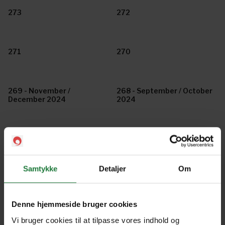
273
272
271
270
269 - November /
268 - September / October
December 2024
2024
267 - July / August 2024
266 - May / June 2024
Samtykke
Detaljer
Om
265 - March / April 2024
264 - January / February
2024
Denne hjemmeside bruger cookies
Vi bruger cookies til at tilpasse vores indhold og