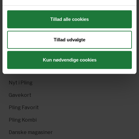
No. 251
No. 250
Tillad alle cookies
Forrige
Næste
Tillad udvalgte
Kun nødvendige cookies
Nyt i Pling
Gavekort
Pling Favorit
Pling Kombi
Danske magasiner