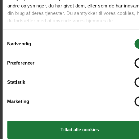
Ofte stillede spørgsmål
andre oplysninger, du har givet dem, eller som de har indsaml
din brug af deres tjenester. Du samtykker til vores cookies, 
Drift
du fortsætter med at anvende vores hjemmeside.
Enkeltsalg i Pling
Samtykkevalg
Handelsbetingelser
Nødvendig
Ophavsret og vilkår
Præferencer
Cookie- og privatlivspolitik
Tillgænglighed
Statistik
Administrer samtykke
Marketing
Ring til os
+45 72 34 20 81
Tillad alle cookies