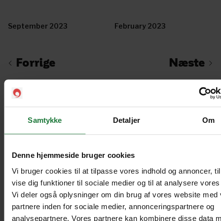
September 2023
February 2023
Forrige
Næste
Samtykke
Detaljer
Om
Nyt i Pling
Gavekort
Denne hjemmeside bruger cookies
Pling Favorit
Vi bruger cookies til at tilpasse vores indhold og annoncer, til
vise dig funktioner til sociale medier og til at analysere vores 
Pling Kombi
Vi deler også oplysninger om din brug af vores website med
partnere inden for sociale medier, annonceringspartnere og
Danske magasiner
analysepartnere. Vores partnere kan kombinere disse data 