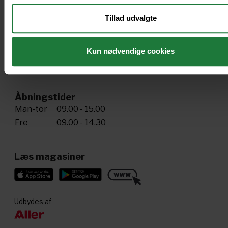
Skriv til os
pling@aller.com
Tillad udvalgte
Find os her
Kun nødvendige cookies
Åbningstider
Man-tor
09.00 - 15.00
Fre
09.00 - 14.30
Læs magasiner
Udbydes af