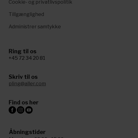
Cookie- og privatlivspolitik
Tillgænglighed
Administrer samtykke
Ring til os
+45 72 34 20 81
Skriv til os
pling@aller.com
Find os her
Åbningstider