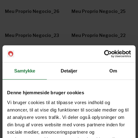
Meu Proprio Negocio_26
Meu Proprio Negocio_25
Meu Proprio Negocio_23
Meu Proprio Negocio_22
Meu Proprio Negocio_21
Meu Proprio Negocio_20
Samtykke
Detaljer
Om
Meu Proprio Negocio_19
Meu Proprio Negocio_18
Denne hjemmeside bruger cookies
Vi bruger cookies til at tilpasse vores indhold og
Meu Proprio Negocio_17
Meu Proprio Negocio_15
annoncer, til at vise dig funktioner til sociale medier og til
at analysere vores trafik. Vi deler også oplysninger om
din brug af vores website med vores partnere inden for
Meu Proprio Negocio_14
Meu Proprio Negocio_13
sociale medier, annonceringspartnere og