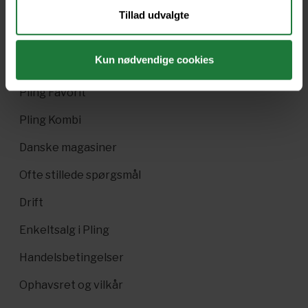
Tillad udvalgte
Nyt i Pling
Kun nødvendige cookies
Gavekort
Pling Favorit
Pling Kombi
Danske magasiner
Ofte stillede spørgsmål
Drift
Enkeltsalg i Pling
Handelsbetingelser
Ophavsret og vilkår