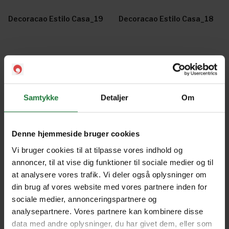
Decoracao Estilo Casa_19
Decoracao Estilo Casa_18
Decoracao Estilo Casa_17
Decoracao Estilo Casa_15
Samtykke
Detaljer
Om
Decoracao Estilo Casa_14
Decoracao Estilo Casa_13
Denne hjemmeside bruger cookies
Decoracao Estilo Casa_12
Decoração Estilo Casa_11
Vi bruger cookies til at tilpasse vores indhold og
annoncer, til at vise dig funktioner til sociale medier og til
at analysere vores trafik. Vi deler også oplysninger om
Decoração Estilo Casa_10
Decoração Estilo Casa_9
din brug af vores website med vores partnere inden for
sociale medier, annonceringspartnere og
analysepartnere. Vores partnere kan kombinere disse
Decoração Estilo Casa_8
Decoração Estilo Casa_7
data med andre oplysninger, du har givet dem, eller som