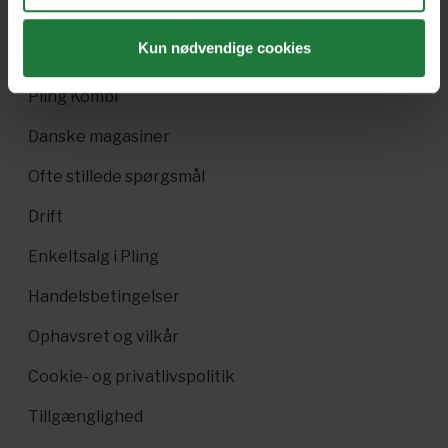
Gavekort
Kun nødvendige cookies
Pling Favorit
Pling Kombi
Danske magasiner
Ofte stillede spørgsmål
Drift
Enkeltsalg i Pling
Handelsbetingelser
Ophavsret og vilkår
Cookie- og privatlivspolitik
Tillgænglighed