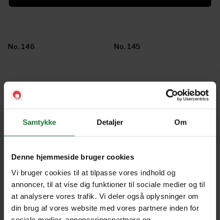
No. 146
No. 145
No. 144
No. 143
Samtykke
Detaljer
Om
No. 142
No. 140
Denne hjemmeside bruger cookies
No. 138
Vi bruger cookies til at tilpasse vores indhold og
annoncer, til at vise dig funktioner til sociale medier og til
at analysere vores trafik. Vi deler også oplysninger om
Forrige
Næste
din brug af vores website med vores partnere inden for
sociale medier, annonceringspartnere og