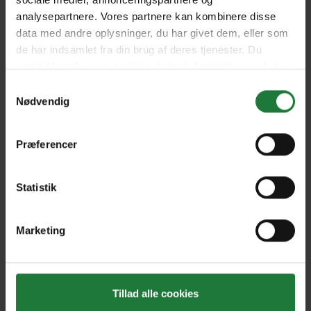
analysepartnere. Vores partnere kan kombinere disse
data med andre oplysninger, du har givet dem, eller som
de har indsamlet fra din brug af deres tjenester. Du
Nyt i Pling
samtykker til vores cookies, hvis du fortsætter med at
anvende vores hjemmeside.
Samtykkevalg
Gavekort
Nødvendig
Pling Favorit
Præferencer
Pling Kombi
Danske magasiner
Statistik
Ofte stillede spørgsmål
Drift
Marketing
Enkeltsalg i Pling
Handelsbetingelser
Tillad alle cookies