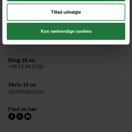
Ophavsret og vilkår
Tillad udvalgte
Cookie- og privatlivspolitik
Tillgænglighed
Kun nødvendige cookies
Administrer samtykke
Ring til os
+45 72 34 20 81
Skriv til os
pling@aller.com
Find os her