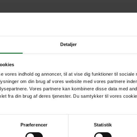
2024
2023
Ju
Detaljer
ookies
Forrige
Næste
1
se vores indhold og annoncer, til at vise dig funktioner til sociale
plysninger om din brug af vores website med vores partnere inden
ysepartnere. Vores partnere kan kombinere disse data med andr
et fra din brug af deres tjenester. Du samtykker til vores cookie
Præferencer
Statistik
R
Nyt i Pling
+4