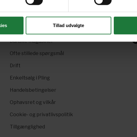
Gavekort
Sk
Pling Favorit
p
ies
Tillad udvalgte
Pling Kombi
F
Danske magasiner
Ofte stillede spørgsmål
Drift
Enkeltsalg i Pling
Handelsbetingelser
Ophavsret og vilkår
Cookie- og privatlivspolitik
Tillgænglighed