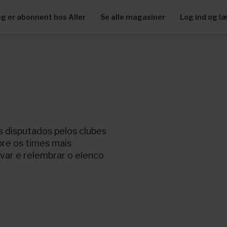
eg er abonnent hos Aller
Se alle magasiner
Log ind og l
s disputados pelos clubes
bre os times mais
ivar e relembrar o elenco