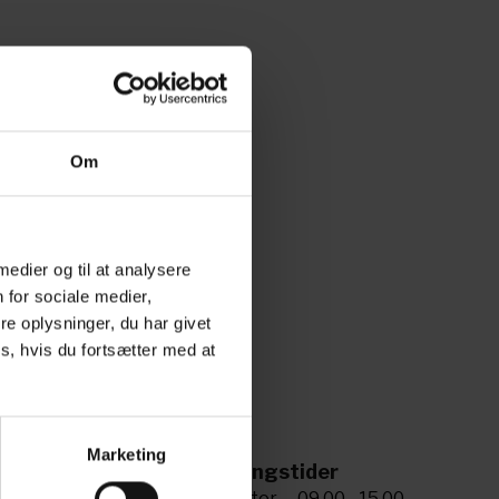
nho 2022
Om
 medier og til at analysere
 for sociale medier,
e oplysninger, du har givet
s, hvis du fortsætter med at
Marketing
ing til os
Åbningstider
5 72 34 20 81
Man-tor
09.00 - 15.00