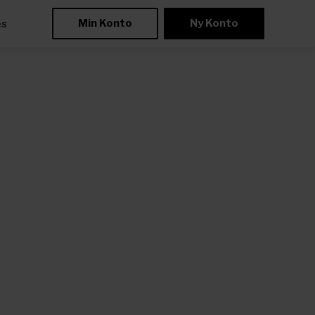
Min Konto
Ny Konto
æs