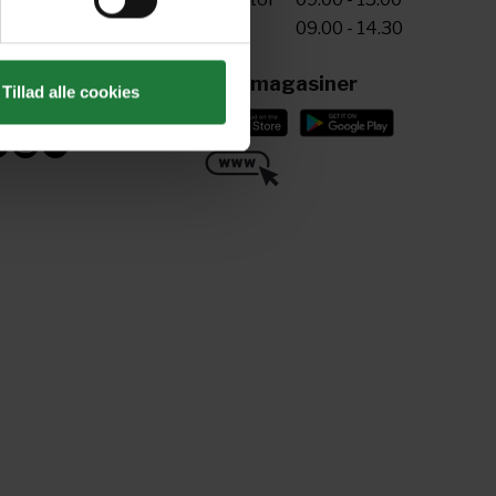
Fre
09.00 - 14.30
riv til os
ling@aller.com
Læs magasiner
Tillad alle cookies
ind os her