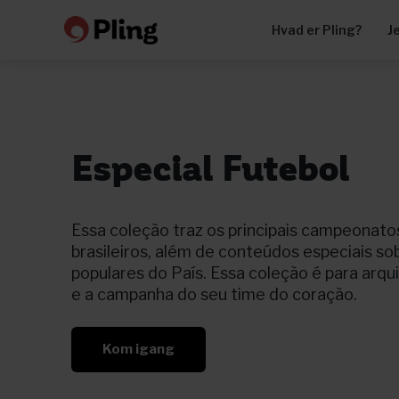
Hvad er Pling?
J
Especial Futebol
Essa coleção traz os principais campeonato
brasileiros, além de conteúdos especiais so
populares do País. Essa coleção é para arqu
e a campanha do seu time do coração.
Kom igang