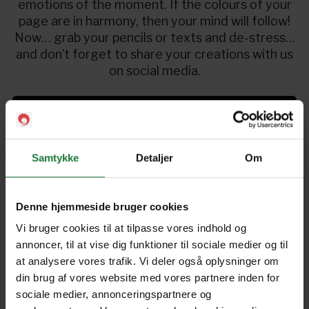
emotions of the moment. If the colours of your
page are in harmony, then your mind will follow!
Now… grab your pencils or texts and de-stress
and don’t forget to share your creations with us
on social media.
Kom igang
Samtykke
Detaljer
Om
Colouring Book Exotic
Jungle
Denne hjemmeside bruger cookies
Vi bruger cookies til at tilpasse vores indhold og
annoncer, til at vise dig funktioner til sociale medier og til
Forrige
Næste
at analysere vores trafik. Vi deler også oplysninger om
din brug af vores website med vores partnere inden for
sociale medier, annonceringspartnere og