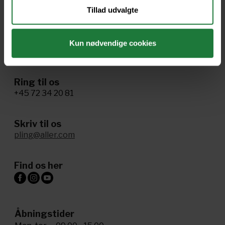
Cookie- og privatlivspolitik
Tillad udvalgte
Tillgænglighed
Administrer samtykke
Kun nødvendige cookies
Ring til os
+45 72 34 20 81
Skriv til os
pling@aller.com
Find os her
Åbningstider