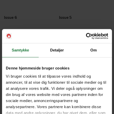
Issue 6
Issue 5
Issue 3
Issue 4
Samtykke
Detaljer
Om
Issue 2
Issue 1
Denne hjemmeside bruger cookies
Forrige
Næste
Vi bruger cookies til at tilpasse vores indhold og
annoncer, til at vise dig funktioner til sociale medier og til
at analysere vores trafik. Vi deler også oplysninger om
din brug af vores website med vores partnere inden for
sociale medier, annonceringspartnere og
analysepartnere. Vores partnere kan kombinere disse
Nyt i Pling
data med andre oplysninger, du har givet dem, eller som