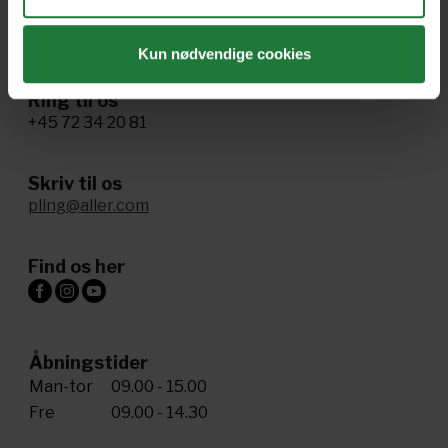
Administrer samtykke
Kun nødvendige cookies
Ring til os
+45 72 34 20 81
Skriv til os
pling@aller.com
Find os her
Åbningstider
Man-tor
09.00 - 15.00
Fre
09.00 - 14.30