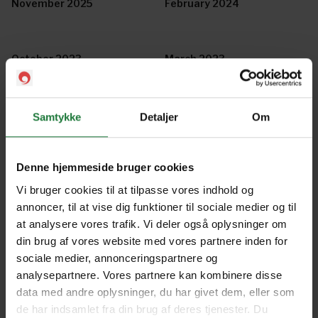
November 2025
February 2024
October 2023
March 2023
February 2023
Samtykke
Detaljer
Om
Forrige
Næste
Denne hjemmeside bruger cookies
Vi bruger cookies til at tilpasse vores indhold og
annoncer, til at vise dig funktioner til sociale medier og til
at analysere vores trafik. Vi deler også oplysninger om
din brug af vores website med vores partnere inden for
sociale medier, annonceringspartnere og
Nyt i Pling
analysepartnere. Vores partnere kan kombinere disse
data med andre oplysninger, du har givet dem, eller som
Gavekort
de har indsamlet fra din brug af deres tjenester. Du