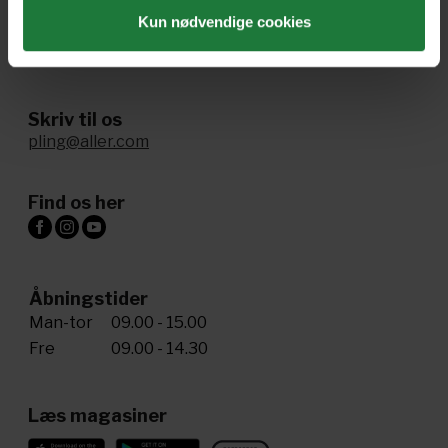
Kun nødvendige cookies
Ring til os
+45 72 34 20 81
Skriv til os
pling@aller.com
Find os her
Åbningstider
Man-tor
09.00 - 15.00
Fre
09.00 - 14.30
Læs magasiner