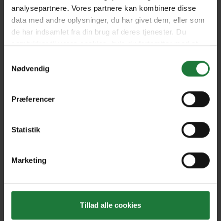
December 2024
November 2024
analysepartnere. Vores partnere kan kombinere disse
data med andre oplysninger, du har givet dem, eller som
de har indsamlet fra din brug af deres tjenester. Du
October 2024
September 2024
samtykker til vores cookies, hvis du fortsætter med at
anvende vores hjemmeside.
Samtykkevalg
Nødvendig
August 2024
July 2024
Præferencer
June 2024
May 2024
Statistik
April 2024
March 2024
Marketing
Forrige
Næste
Tillad alle cookies