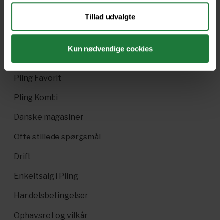
Tillad udvalgte
Nyt i Pling
Kun nødvendige cookies
Gavekort
Pling Favorit
Pling Kombi
Danske magasiner
Ofte stillede spørgsmål
Drift
Enkeltsalg i Pling
Handelsbetingelser
Ophavsret og vilkår