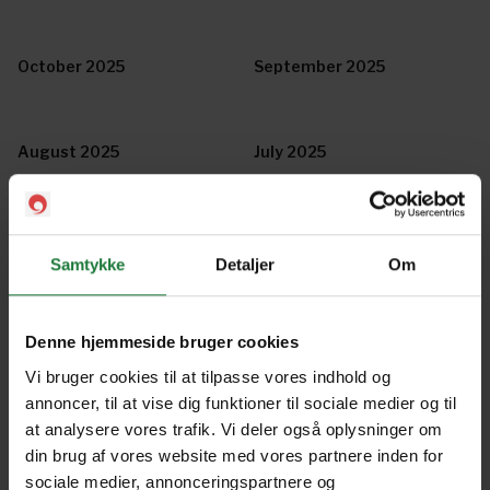
October 2025
September 2025
August 2025
July 2025
June 2025
May 2025
Samtykke
Detaljer
Om
April 2025
March 2025
Denne hjemmeside bruger cookies
Vi bruger cookies til at tilpasse vores indhold og
annoncer, til at vise dig funktioner til sociale medier og til
February 2025
January 2025
at analysere vores trafik. Vi deler også oplysninger om
din brug af vores website med vores partnere inden for
sociale medier, annonceringspartnere og