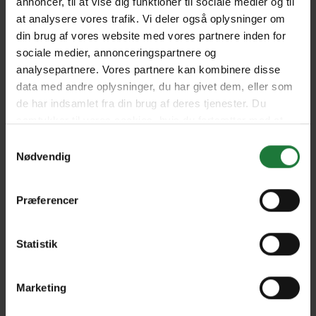
annoncer, til at vise dig funktioner til sociale medier og til
Colouring Book Heaven
at analysere vores trafik. Vi deler også oplysninger om
Above
din brug af vores website med vores partnere inden for
sociale medier, annonceringspartnere og
analysepartnere. Vores partnere kan kombinere disse
Forrige
Næste
data med andre oplysninger, du har givet dem, eller som
de har indsamlet fra din brug af deres tjenester. Du
samtykker til vores cookies, hvis du fortsætter med at
anvende vores hjemmeside.
Samtykkevalg
Nødvendig
Nyt i Pling
Gavekort
Præferencer
Pling Favorit
Statistik
Pling Kombi
Danske magasiner
Marketing
Ofte stillede spørgsmål