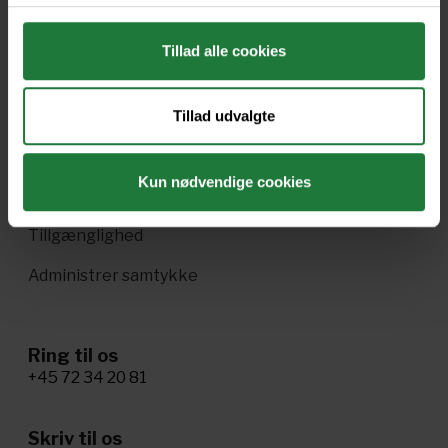
Drift
Tillad alle cookies
Enkeltsalg i Pling
Handelsbetingelser
Tillad udvalgte
Ophavsret og vilkår
Kun nødvendige cookies
Cookie- og privatlivspolitik
Tillgænglighed
Administrer samtykke
Ring til os
+45 72 34 20 81
Skriv til os