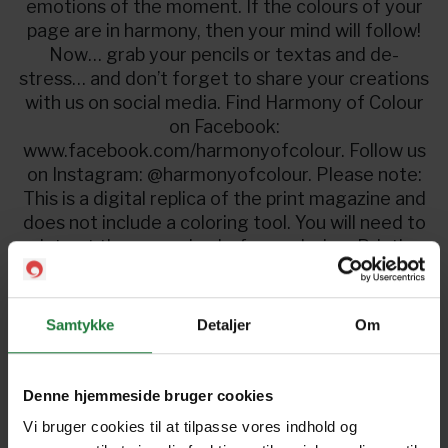
emotions of the moment. If the colours of your
page are in harmony, then your mind will follow!
Now… grab your pencils or textas and de-
stress… and don’t forget to share your creations
with us on social media. Find Harmony of Colour
on Facebook:
www.facebook.com/harmonyofcolour. Follow us
on Instagram: @harmonyofcolour. Please note:
This is a digital replica of the print magazine and
does not include a coloring tool. You will need to
print out the magazine before coloring. Printing
is available from PC/Mac, but is not currently
supported for iOS, Android and Windows apps.
Samtykke
Detaljer
Om
Kom igang
Denne hjemmeside bruger cookies
Vi bruger cookies til at tilpasse vores indhold og