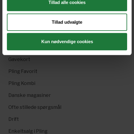
Tillad alle cookies
Forrige
Næste
Tillad udvalgte
Kun nødvendige cookies
Nyt i Pling
Gavekort
Pling Favorit
Pling Kombi
Danske magasiner
Ofte stillede spørgsmål
Drift
Enkeltsalg i Pling