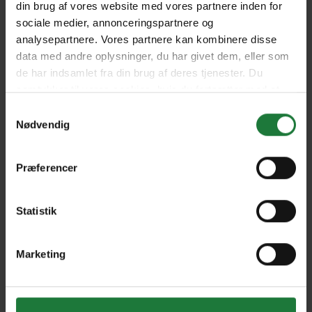
#3 2023
#2 2023
din brug af vores website med vores partnere inden for
sociale medier, annonceringspartnere og
analysepartnere. Vores partnere kan kombinere disse
data med andre oplysninger, du har givet dem, eller som
#1 2023
#6 2022
de har indsamlet fra din brug af deres tjenester. Du
samtykker til vores cookies, hvis du fortsætter med at
anvende vores hjemmeside.
Samtykkevalg
#5 2022
#4 2022
Nødvendig
#3 2022
#2 2022
Præferencer
Statistik
#1 2022
#6 2021
Marketing
#5 2021
#4 2021