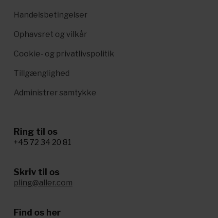
Handelsbetingelser
Ophavsret og vilkår
Cookie- og privatlivspolitik
Tillgænglighed
Administrer samtykke
Ring til os
+45 72 34 20 81
Skriv til os
pling@aller.com
Find os her