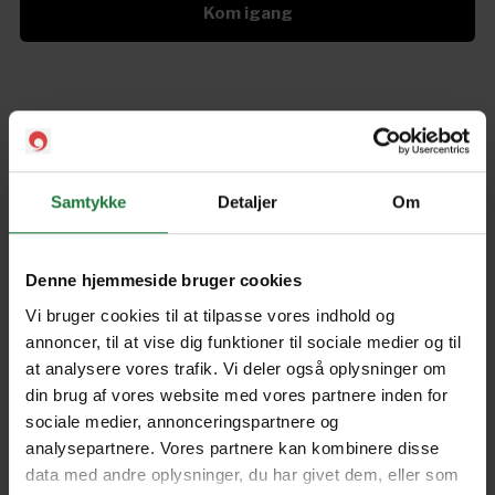
Kom igang
Issue 17
Issue 16
Samtykke
Detaljer
Om
Issue 15
Issue 14
Denne hjemmeside bruger cookies
Forrige
Næste
Vi bruger cookies til at tilpasse vores indhold og
annoncer, til at vise dig funktioner til sociale medier og til
at analysere vores trafik. Vi deler også oplysninger om
din brug af vores website med vores partnere inden for
sociale medier, annonceringspartnere og
analysepartnere. Vores partnere kan kombinere disse
Nyt i Pling
data med andre oplysninger, du har givet dem, eller som