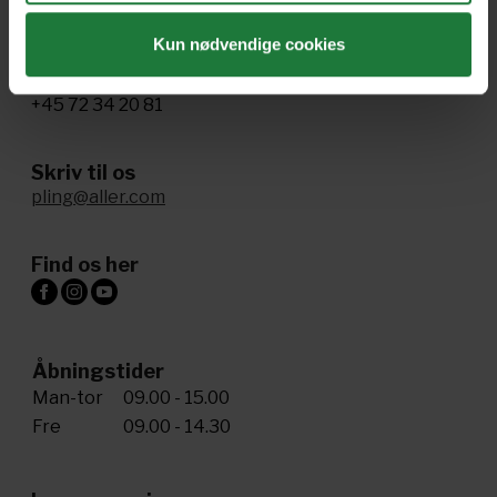
Kun nødvendige cookies
Ring til os
+45 72 34 20 81
Skriv til os
pling@aller.com
Find os her
Åbningstider
Man-tor
09.00 - 15.00
Fre
09.00 - 14.30