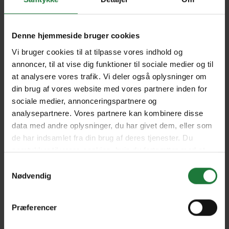
No. 9
No. 8
Denne hjemmeside bruger cookies
Vi bruger cookies til at tilpasse vores indhold og
No. 7
No. 6
annoncer, til at vise dig funktioner til sociale medier og til
at analysere vores trafik. Vi deler også oplysninger om
din brug af vores website med vores partnere inden for
sociale medier, annonceringspartnere og
No. 5
No. 4
analysepartnere. Vores partnere kan kombinere disse
data med andre oplysninger, du har givet dem, eller som
de har indsamlet fra din brug af deres tjenester. Du
No. 3
samtykker til vores cookies, hvis du fortsætter med at
anvende vores hjemmeside.
Samtykkevalg
Nødvendig
Forrige
Næste
Præferencer