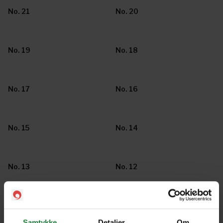
No. 21
No. 20
No. 19
No. 18
No. 17
No. 16
No. 15
No. 14
No. 13
No. 12
No. 11
No. 10
Samtykke
Detaljer
Om