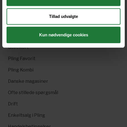
Tillad udvalgte
Kun nødvendige cookies
Nyt i Pling
Gavekort
Pling Favorit
Pling Kombi
Danske magasiner
Ofte stillede spørgsmål
Drift
Enkeltsalg i Pling
Handelsbetingelser