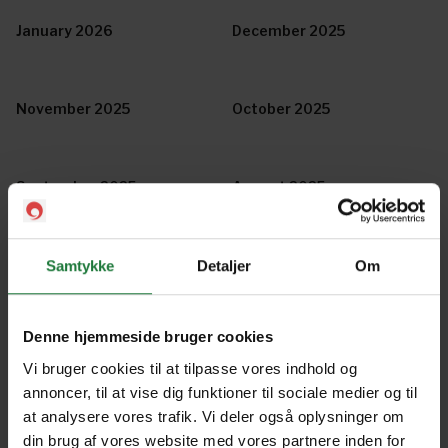
January 2026
December 2025
November 2025
October 2025
September 2025
August 2025
July 2025
June 2025
Samtykke
Detaljer
Om
Denne hjemmeside bruger cookies
May 2025
April 2025
Vi bruger cookies til at tilpasse vores indhold og
annoncer, til at vise dig funktioner til sociale medier og til
at analysere vores trafik. Vi deler også oplysninger om
March 2025
February 2025
din brug af vores website med vores partnere inden for