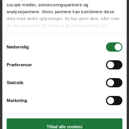
sociale medier, annonceringspartnere og
analysepartnere. Vores partnere kan kombinere disse
January 2025
December 2024
data med andre oplysninger, du har givet dem, eller som
de har indsamlet fra din brug af deres tjenester. Du
samtykker til vores cookies, hvis du fortsætter med at
November 2024
October 2024
anvende vores hjemmeside.
Samtykkevalg
Nødvendig
September 2024
August 2024
Præferencer
July 2024
June 2024
Statistik
Marketing
May 2024
April 2024
Forrige
Næste
Tillad alle cookies