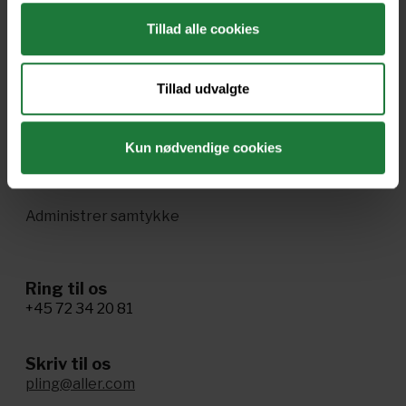
Tillad alle cookies
Enkeltsalg i Pling
Handelsbetingelser
Tillad udvalgte
Ophavsret og vilkår
Cookie- og privatlivspolitik
Kun nødvendige cookies
Tillgænglighed
Administrer samtykke
Ring til os
+45 72 34 20 81
Skriv til os
pling@aller.com