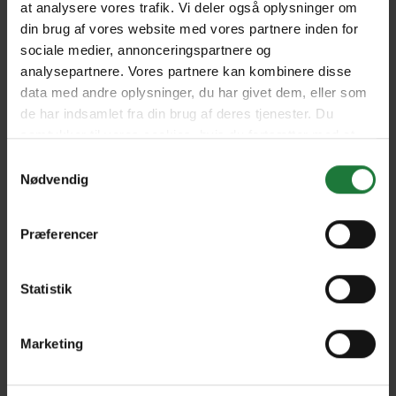
at analysere vores trafik. Vi deler også oplysninger om
din brug af vores website med vores partnere inden for
sociale medier, annonceringspartnere og
Forrige
Næste
analysepartnere. Vores partnere kan kombinere disse
data med andre oplysninger, du har givet dem, eller som
de har indsamlet fra din brug af deres tjenester. Du
samtykker til vores cookies, hvis du fortsætter med at
anvende vores hjemmeside.
Samtykkevalg
Nødvendig
Nyt i Pling
Gavekort
Præferencer
Pling Favorit
Pling Kombi
Statistik
Danske magasiner
Marketing
Ofte stillede spørgsmål
Drift