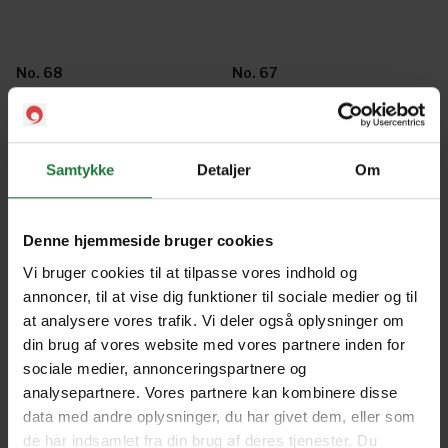
No. 68
No. 67
No. 66
No. 65
Samtykke
Detaljer
Om
No. 64
No. 63
Denne hjemmeside bruger cookies
Vi bruger cookies til at tilpasse vores indhold og
annoncer, til at vise dig funktioner til sociale medier og til
No. 62
No. 61
at analysere vores trafik. Vi deler også oplysninger om
din brug af vores website med vores partnere inden for
sociale medier, annonceringspartnere og
No. 60
No. 59
analysepartnere. Vores partnere kan kombinere disse
data med andre oplysninger, du har givet dem, eller som
de har indsamlet fra din brug af deres tjenester. Du