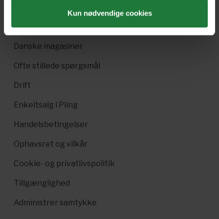
Pling Favorit
Kun nødvendige cookies
Pling Kombi
Danske magasiner
Ofte stillede spørgsmål
Drift
Enkeltsalg i Pling
Handelsbetingelser
Ophavsret og vilkår
Cookie- og privatlivspolitik
Tillgænglighed
Administrer samtykke