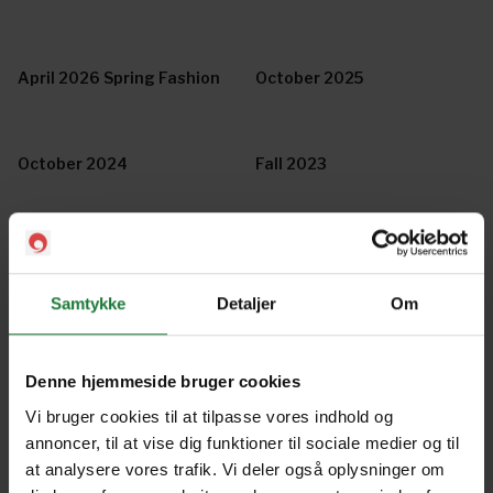
April 2026 Spring Fashion
October 2025
October 2024
Fall 2023
Spring 2023
Fall 2022
Samtykke
Detaljer
Om
Spring 2022
Fall 2021
Denne hjemmeside bruger cookies
Vi bruger cookies til at tilpasse vores indhold og
Spring / Summer 2021
Fall 2020
annoncer, til at vise dig funktioner til sociale medier og til
at analysere vores trafik. Vi deler også oplysninger om