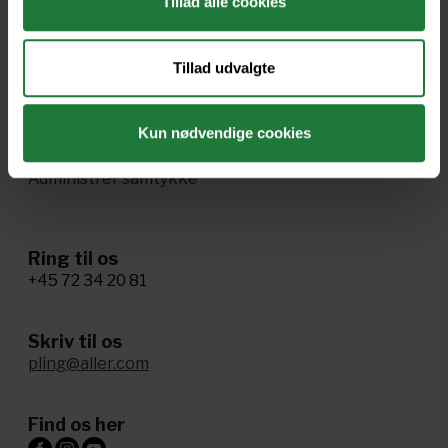
Tillad alle cookies
Handelsbetingelser
Ophavsret og vilkår
Tillad udvalgte
Cookie- og privatlivspolitik
Kun nødvendige cookies
Tillgænglighed
Administrer samtykke
Ring til os
+45 72 34 20 81
Skriv til os
pling@aller.com
Find os her