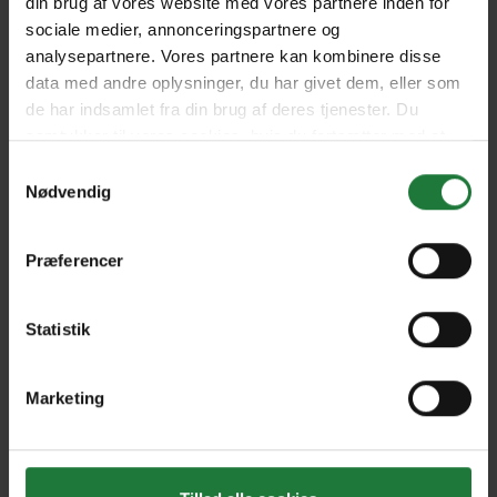
din brug af vores website med vores partnere inden for
Forrige
Næste
sociale medier, annonceringspartnere og
analysepartnere. Vores partnere kan kombinere disse
data med andre oplysninger, du har givet dem, eller som
de har indsamlet fra din brug af deres tjenester. Du
samtykker til vores cookies, hvis du fortsætter med at
Nyt i Pling
anvende vores hjemmeside.
Samtykkevalg
Nødvendig
Gavekort
Pling Favorit
Præferencer
Pling Kombi
Statistik
Danske magasiner
Ofte stillede spørgsmål
Marketing
Drift
Enkeltsalg i Pling