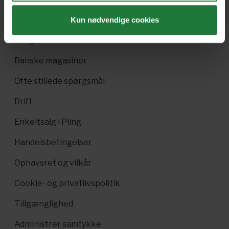
Pling Favorit
Kun nødvendige cookies
Pling Kombi
Danske magasiner
Ofte stillede spørgsmål
Drift
Enkeltsalg i Pling
Handelsbetingelser
Ophavsret og vilkår
Cookie- og privatlivspolitik
Tillgænglighed
Administrer samtykke