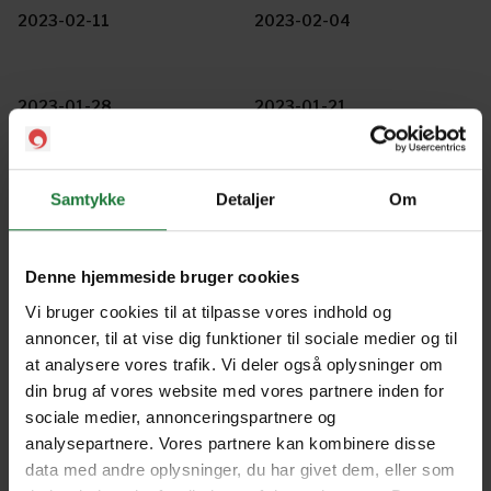
2023-02-11
2023-02-04
2023-01-28
2023-01-21
2023-01-14
2023-01-07
Samtykke
Detaljer
Om
2022-12-17
2022-12-10
Denne hjemmeside bruger cookies
Vi bruger cookies til at tilpasse vores indhold og
annoncer, til at vise dig funktioner til sociale medier og til
2022-12-03
2022-11-26
at analysere vores trafik. Vi deler også oplysninger om
din brug af vores website med vores partnere inden for
sociale medier, annonceringspartnere og
analysepartnere. Vores partnere kan kombinere disse
2022-11-19
2022-11-12
data med andre oplysninger, du har givet dem, eller som