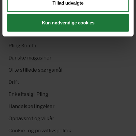
Tillad udvalgte
Nyt i Pling
Gavekort
Kun nødvendige cookies
Pling Favorit
Pling Kombi
Danske magasiner
Ofte stillede spørgsmål
Drift
Enkeltsalg i Pling
Handelsbetingelser
Ophavsret og vilkår
Cookie- og privatlivspolitik