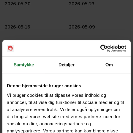
2026-05-30
2026-05-23
2026-05-16
2026-05-09
2026-05-02
2026-04-25
Samtykke
Detaljer
Om
2026-04-18
2026-04-11
Denne hjemmeside bruger cookies
Vi bruger cookies til at tilpasse vores indhold og
2026-04-04
2026-03-28
annoncer, til at vise dig funktioner til sociale medier og til
at analysere vores trafik. Vi deler også oplysninger om
din brug af vores website med vores partnere inden for
2026-03-21
2026-03-14
sociale medier, annonceringspartnere og
analysepartnere. Vores partnere kan kombinere disse