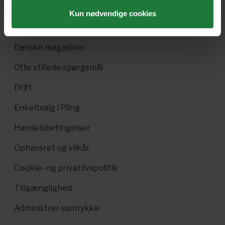
Pling Favorit
Kun nødvendige cookies
Pling Kombi
Danske magasiner
Ofte stillede spørgsmål
Drift
Enkeltsalg i Pling
Handelsbetingelser
Ophavsret og vilkår
Cookie- og privatlivspolitik
Tillgænglighed
Administrer samtykke