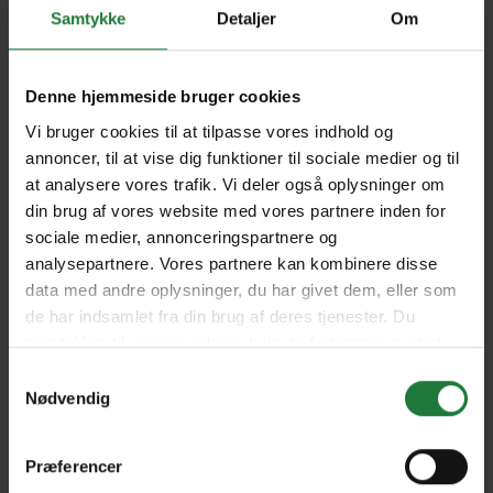
03/2022
02/2022
Samtykke
Detaljer
Om
01-2022
05-2021
Denne hjemmeside bruger cookies
Vi bruger cookies til at tilpasse vores indhold og
annoncer, til at vise dig funktioner til sociale medier og til
04-2021
03-2021
at analysere vores trafik. Vi deler også oplysninger om
din brug af vores website med vores partnere inden for
sociale medier, annonceringspartnere og
02-2021
01-2021
analysepartnere. Vores partnere kan kombinere disse
data med andre oplysninger, du har givet dem, eller som
de har indsamlet fra din brug af deres tjenester. Du
samtykker til vores cookies, hvis du fortsætter med at
04-2020
03-2020
anvende vores hjemmeside.
Samtykkevalg
Nødvendig
Forrige
Næste
Præferencer