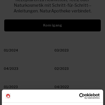
Naturkosmetik mit Schritt­-für-­Schritt-­
Anleitungen. NaturApotheke verbindet.
Kom igang
01/2024
03/2023
04/2023
02/2023
01/2023
04/2022