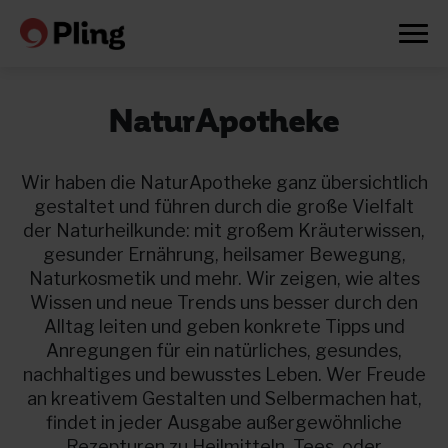
NaturApotheke
Wir haben die NaturApotheke ganz übersichtlich
gestaltet und führen durch die große Vielfalt
der Naturheilkunde: mit großem Kräuterwissen,
gesunder Ernährung, heilsamer Bewegung,
Naturkosmetik und mehr. Wir zeigen, wie altes
Wissen und neue Trends uns besser durch den
Alltag leiten und geben konkrete Tipps und
Anregungen für ein natürliches, gesundes,
nachhaltiges und bewusstes Leben. Wer Freude
an kreativem Gestalten und Selbermachen hat,
Prøv en måned gratis
findet in jeder Ausgabe außergewöhnliche
Rezepturen zu Heilmitteln, Tees, oder