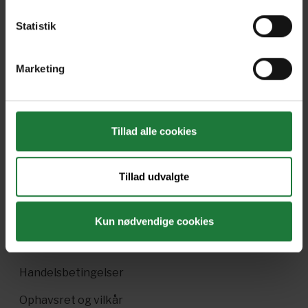
Statistik
Nyt i Pling
Marketing
Gavekort
Pling Favorit
Tillad alle cookies
Pling Kombi
Danske magasiner
Tillad udvalgte
Ofte stillede spørgsmål
Drift
Kun nødvendige cookies
Enkeltsalg i Pling
Handelsbetingelser
Ophavsret og vilkår