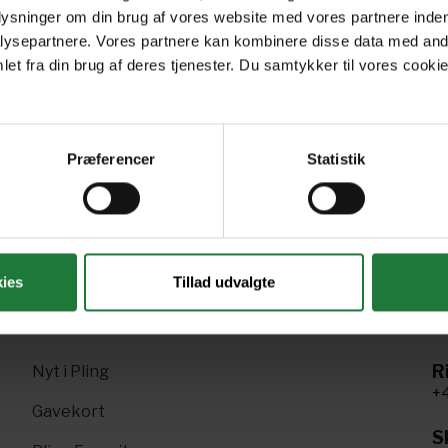
plysninger om din brug af vores website med vores partnere inden
March/April 2022
January/February 2022
Sp
ysepartnere. Vores partnere kan kombinere disse data med andr
et fra din brug af deres tjenester. Du samtykker til vores cookie
Præferencer
Statistik
Forrige
Næste
1
2
ies
Tillad udvalgte
R
Nyt i Pling
+4
Gavekort
Sk