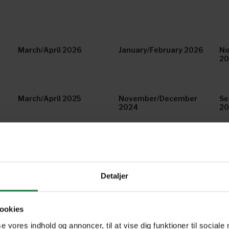
March/April 2026
January/February 2026
No
20
March/April 2025
November/December
Se
2024
2
January/February 2024
November/December
Se
2023
20
Detaljer
3
Special "Interior" 1/2023
November/December
Sp
2022
ookies
se vores indhold og annoncer, til at vise dig funktioner til sociale