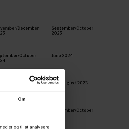
vember/December
September/October
25
2025
ptember/October
June 2024
024
ptember/October
July/August 2023
23
Om
ecial
September/October
2022
 medier og til at analysere