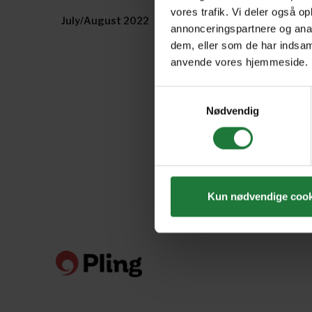
vores trafik. Vi deler også o
July/August 2022
May/June 2022
annonceringspartnere og anal
dem, eller som de har indsaml
anvende vores hjemmeside.
Samtykkevalg
Nødvendig
Kun nødvendige cook