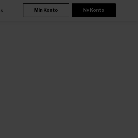
Min Konto
Ny Konto
æs