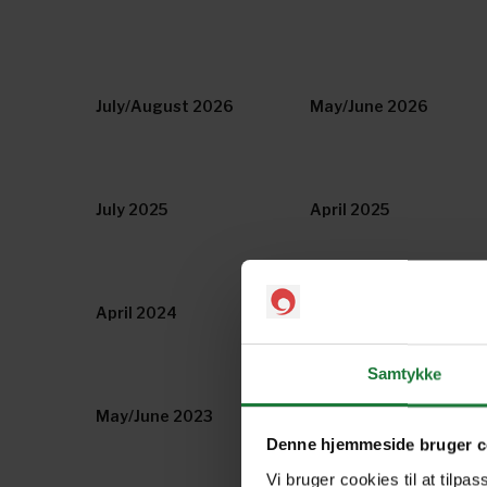
July/August 2026
May/June 2026
July 2025
April 2025
April 2024
March/April 2024
Samtykke
May/June 2023
January/February 202
Denne hjemmeside bruger c
Vi bruger cookies til at tilpas