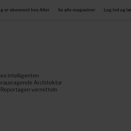
eg er abonnent hos Aller
Se alle magasiner
Log ind og l
es intelligenten
erausragende Architektur
n Reportagen vermitteln