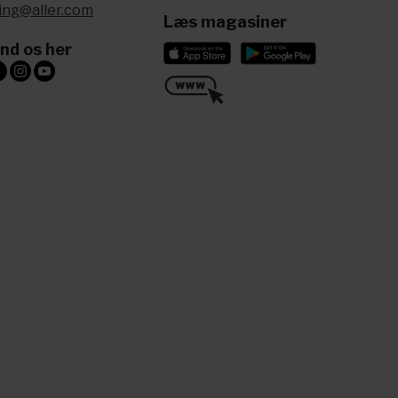
ling@aller.com
Læs magasiner
ind os her