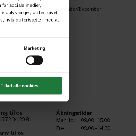
 for sociale medier,
ecial "Interior" 2022
November/December
e oplysninger, du har givet
2021
s, hvis du fortsætter med at
Marketing
Tillad alle cookies
ing til os
Åbningstider
5 72 34 20 81
Man-tor
09.00 - 15.00
Fre
09.00 - 14.30
riv til os