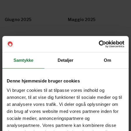
Giugno 2025
Maggio 2025
Aprile 2025
Marzo 2025
Samtykke
Detaljer
Om
Febbraio 2025
Gennaio 2025
Denne hjemmeside bruger cookies
Dicembre 2024
Novembre 2024
Vi bruger cookies til at tilpasse vores indhold og
annoncer, til at vise dig funktioner til sociale medier og til
at analysere vores trafik. Vi deler også oplysninger om
Ottobre 2024
Settembre 2024
din brug af vores website med vores partnere inden for
sociale medier, annonceringspartnere og
analysepartnere. Vores partnere kan kombinere disse