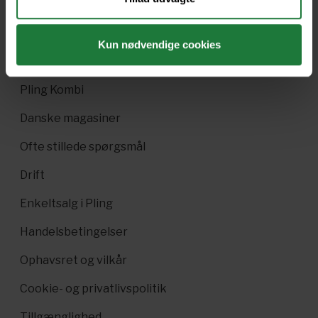
Nyt i Pling
Gavekort
Kun nødvendige cookies
Pling Favorit
Pling Kombi
Danske magasiner
Ofte stillede spørgsmål
Drift
Enkeltsalg i Pling
Handelsbetingelser
Ophavsret og vilkår
Cookie- og privatlivspolitik
Tillgænglighed