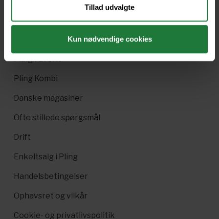
Tillad udvalgte
Nyt i Pling
Gavekort
Kun nødvendige cookies
Pling Favorit
Pling Kombi
Danske magasiner
Ofte stillede spørgsmål
Drift
Enkeltsalg i Pling
Handelsbetingelser
Ophavsret og vilkår
Cookie- og privatlivspolitik