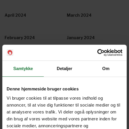
April 2024
March 2024
February 2024
January 2024
November/December 2023
October 2023
Samtykke
Detaljer
Om
September 2023
July/August 2023
Denne hjemmeside bruger cookies
Vi bruger cookies til at tilpasse vores indhold og
annoncer, til at vise dig funktioner til sociale medier og til
May/June 2023
April 2023
at analysere vores trafik. Vi deler også oplysninger om
din brug af vores website med vores partnere inden for
sociale medier, annonceringspartnere og
March 2023
February 2023