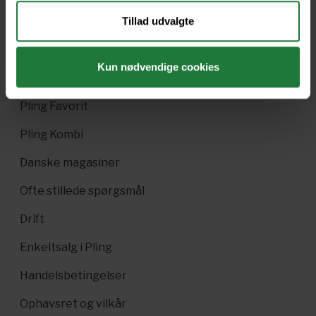
Tillad udvalgte
Nyt i Pling
Kun nødvendige cookies
Gavekort
Pling Favorit
Pling Kombi
Danske magasiner
Ofte stillede spørgsmål
Drift
Enkeltsalg i Pling
Handelsbetingelser
Ophavsret og vilkår