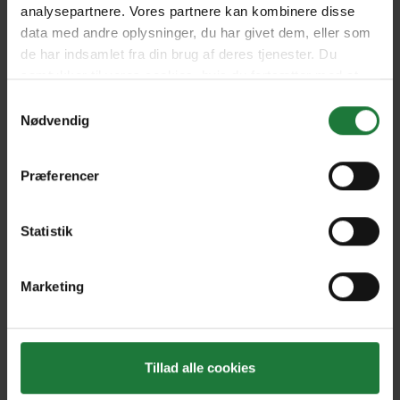
analysepartnere. Vores partnere kan kombinere disse
data med andre oplysninger, du har givet dem, eller som
de har indsamlet fra din brug af deres tjenester. Du
January 2023
November/December 2022
samtykker til vores cookies, hvis du fortsætter med at
anvende vores hjemmeside.
Samtykkevalg
Nødvendig
October 2022
September 2022
Præferencer
July/August 2022
May/June 2022
Statistik
April 2022
March 2022
Marketing
Forrige
Næste
Tillad alle cookies