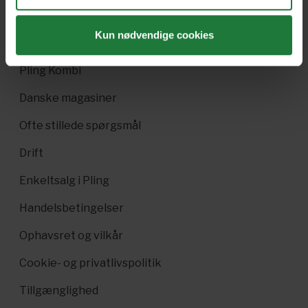
Gavekort
Kun nødvendige cookies
Pling Favorit
Pling Kombi
Danske magasiner
Ofte stillede spørgsmål
Drift
Enkeltsalg i Pling
Handelsbetingelser
Ophavsret og vilkår
Cookie- og privatlivspolitik
Tillgænglighed