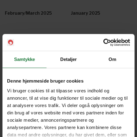
February/March 2025
January 2025
November/December 2024
October 2024
Samtykke
Detaljer
Om
August/September 2024
July 2024
Denne hjemmeside bruger cookies
June 2024
May 2024
Vi bruger cookies til at tilpasse vores indhold og
annoncer, til at vise dig funktioner til sociale medier og til
at analysere vores trafik. Vi deler også oplysninger om
April 2024
March 2024
din brug af vores website med vores partnere inden for
sociale medier, annonceringspartnere og
analysepartnere. Vores partnere kan kombinere disse
February 2024
January 2024
data med andre oplysninger, du har givet dem, eller som