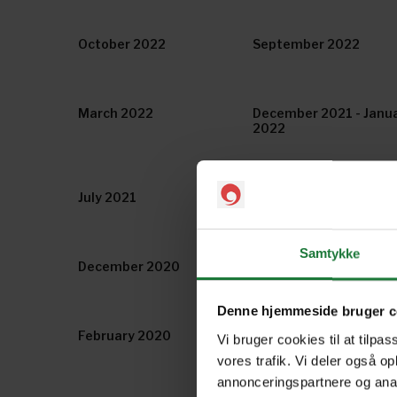
October 2022
September 2022
March 2022
December 2021 - Janu
2022
July 2021
June 2021
Samtykke
December 2020
November 2020
Denne hjemmeside bruger c
February 2020
January 2020
Vi bruger cookies til at tilpas
vores trafik. Vi deler også o
annonceringspartnere og anal