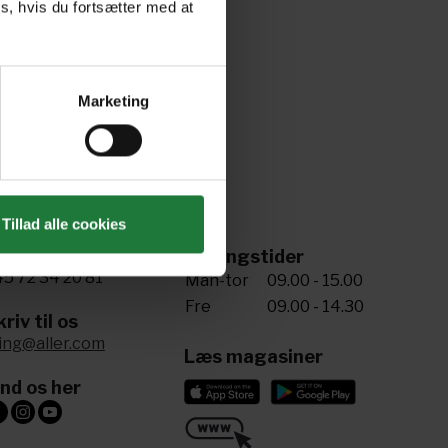
s, hvis du fortsætter med at
Marketing
Tillad alle cookies
ing til os
Åbningstider
5 72 34 20 81
Man-tor
09.00 - 15.00
Fre
09.00 - 14.30
riv til os
ling@aller.com
Læs magasiner
ind os her