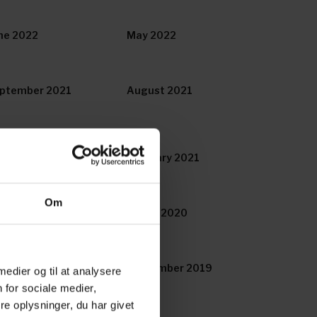
ne 2022
May 2022
ptember 2021
August 2021
rch 2021
February 2021
Om
ril/May 2020
March 2020
tober 2019
September 2019
 medier og til at analysere
 for sociale medier,
e oplysninger, du har givet