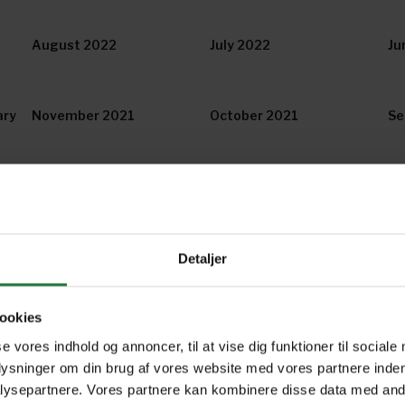
August 2022
July 2022
Ju
ary
November 2021
October 2021
Se
May 2021
April 2021
Ma
Detaljer
October 2020
September 2020
Ap
ookies
December 2019
November 2019
Oc
se vores indhold og annoncer, til at vise dig funktioner til sociale
plysninger om din brug af vores website med vores partnere inden
ysepartnere. Vores partnere kan kombinere disse data med andr