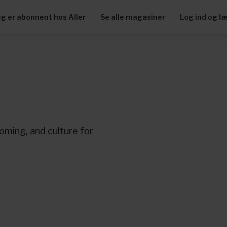
eg er abonnent hos Aller
Se alle magasiner
Log ind og l
oming, and culture for