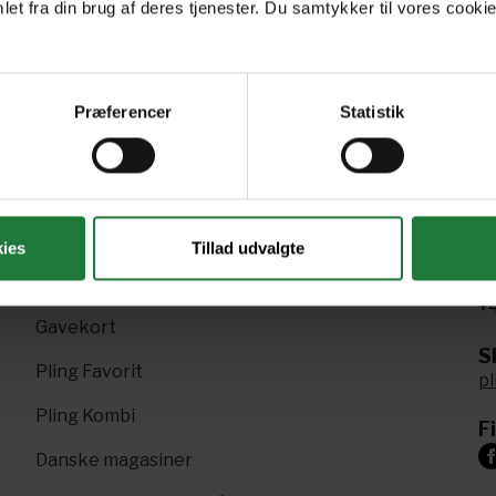
et fra din brug af deres tjenester. Du samtykker til vores cookie
Forrige
Næste
1
2
Præferencer
Statistik
ies
Tillad udvalgte
R
Nyt i Pling
+4
Gavekort
Sk
Pling Favorit
p
Pling Kombi
F
Danske magasiner