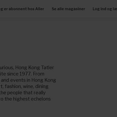
eg er abonnent hos Aller
Se alle magasiner
Log ind og l
uxurious, Hong Kong Tatler
elite since 1977. From
es and events in Hong Kong
, fashion, wine, dining
the people that really
to the highest echelons