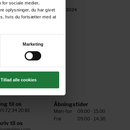
 for sociale medier,
ril 2024
March 2024
e oplysninger, du har givet
s, hvis du fortsætter med at
Marketing
Tillad alle cookies
ing til os
Åbningstider
5 72 34 20 81
Man-tor
09.00 - 15.00
Fre
09.00 - 14.30
riv til os
ling@aller.com