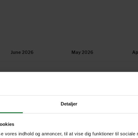
June 2026
May 2026
Ap
December 2025
November 2025
Oc
June 2025
May 2025
Ap
Detaljer
ookies
December 2024
November 2024
Oc
se vores indhold og annoncer, til at vise dig funktioner til sociale