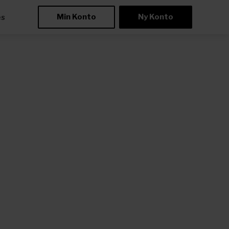
Min Konto
Ny Konto
æs