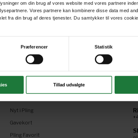
plysninger om din brug af vores website med vores partnere inden
June 2024
May 2024
Ap
ysepartnere. Vores partnere kan kombinere disse data med andr
et fra din brug af deres tjenester. Du samtykker til vores cookie
Præferencer
Statistik
Forrige
Næste
1
2
3
4
5
6
ies
Tillad udvalgte
R
Nyt i Pling
+4
Gavekort
Sk
Pling Favorit
p