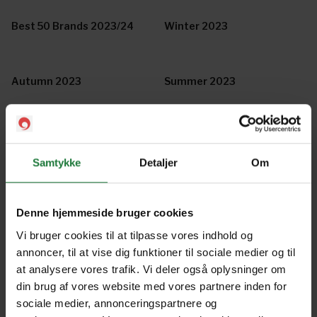
Best 50 Brands 2023/24
Winter 2023
Autumn 2023
Summer 2023
Spring 2023
January 2023 (Top 50)
Samtykke
Detaljer
Om
December 2022
November 2022
Denne hjemmeside bruger cookies
Vi bruger cookies til at tilpasse vores indhold og
October 2022
September 2022
annoncer, til at vise dig funktioner til sociale medier og til
at analysere vores trafik. Vi deler også oplysninger om
din brug af vores website med vores partnere inden for
August 2022
July 2022
sociale medier, annonceringspartnere og