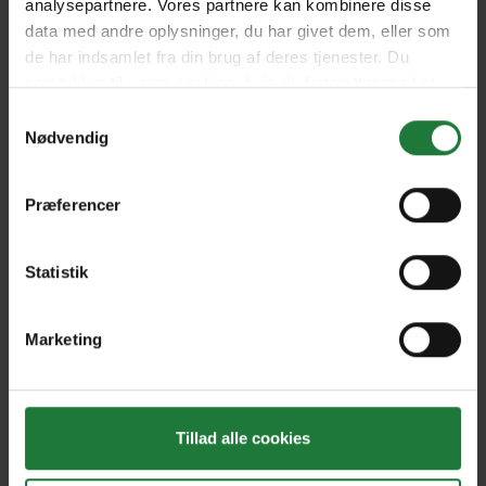
analysepartnere. Vores partnere kan kombinere disse
data med andre oplysninger, du har givet dem, eller som
de har indsamlet fra din brug af deres tjenester. Du
June 2022
May 2022
samtykker til vores cookies, hvis du fortsætter med at
anvende vores hjemmeside.
Samtykkevalg
Nødvendig
March/April 2022
March/April 2022
Præferencer
Home Journal Guide 2022
January/February 2022
Statistik
December 2021
November 2021
Marketing
Forrige
Næste
Tillad alle cookies