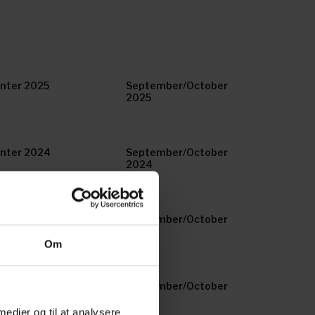
nter 2025
September/October
2025
nter 2024
September/October
2024
nter 2023
September/October
2023
Om
nter 2022
September/October
2022
 medier og til at analysere