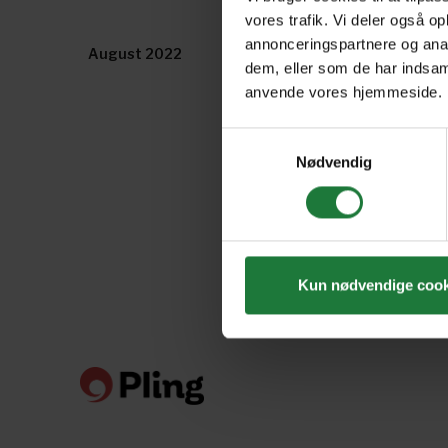
vores trafik. Vi deler også o
annonceringspartnere og anal
August 2022
June/July 2022
dem, eller som de har indsaml
anvende vores hjemmeside.
Samtykkevalg
Nødvendig
Kun nødvendige cook