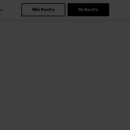
Min Konto
Ny Konto
æs