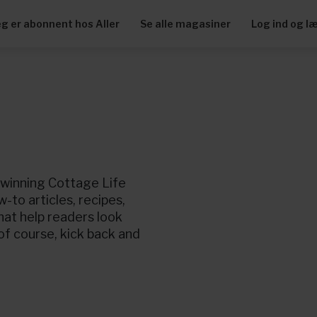
eg er abonnent hos Aller
Se alle magasiner
Log ind og l
-winning Cottage Life
w-to articles, recipes,
that help readers look
of course, kick back and