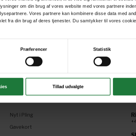
plysninger om din brug af vores website med vores partnere inden
ysepartnere. Vores partnere kan kombinere disse data med andr
May 2022
March/April 2022
Wi
et fra din brug af deres tjenester. Du samtykker til vores cookie
Præferencer
Statistik
Forrige
Næste
1
2
3
ies
Tillad udvalgte
R
Nyt i Pling
+4
Gavekort
Sk