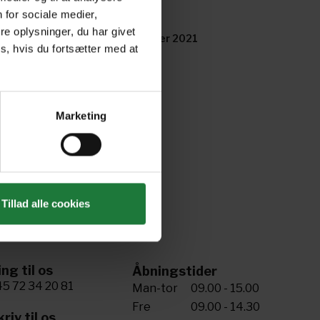
 for sociale medier,
e oplysninger, du har givet
nter 2021
October 2021
s, hvis du fortsætter med at
Marketing
Tillad alle cookies
ing til os
Åbningstider
5 72 34 20 81
Man-tor
09.00 - 15.00
Fre
09.00 - 14.30
riv til os