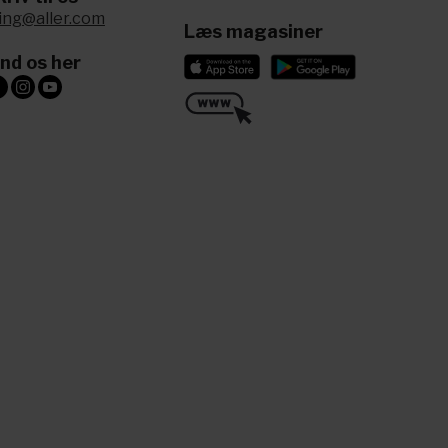
ling@aller.com
Læs magasiner
ind os her