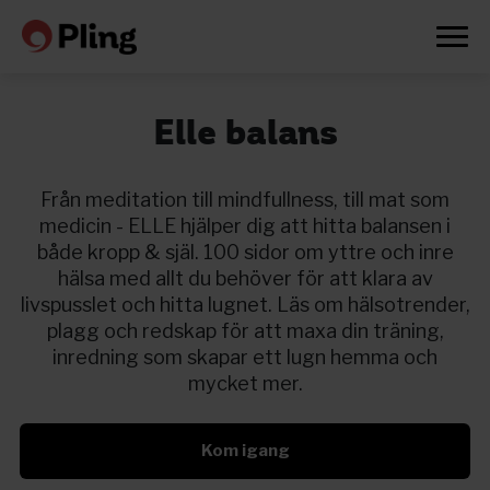
Elle balans
Från meditation till mindfullness, till mat som
medicin - ELLE hjälper dig att hitta balansen i
både kropp & själ. 100 sidor om yttre och inre
hälsa med allt du behöver för att klara av
livspusslet och hitta lugnet. Läs om hälsotrender,
plagg och redskap för att maxa din träning,
inredning som skapar ett lugn hemma och
mycket mer.
Kom igang
Prøv en måned gratis