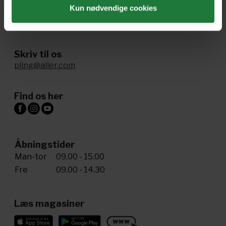
Kun nødvendige cookies
Ring til os
+45 72 34 20 81
Skriv til os
pling@aller.com
Find os her
Åbningstider
Man-tor
09.00 - 15.00
Fre
09.00 - 14.30
Læs magasiner