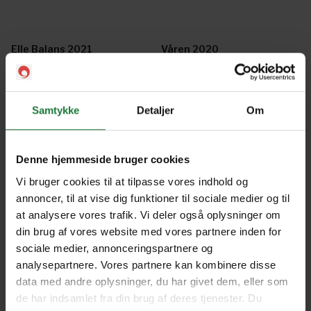
Elle Balans 2021
Våren 2020
Elle Balans 2019
Samtykke
Detaljer
Om
Forrige
Næste
Denne hjemmeside bruger cookies
Vi bruger cookies til at tilpasse vores indhold og
annoncer, til at vise dig funktioner til sociale medier og til
at analysere vores trafik. Vi deler også oplysninger om
din brug af vores website med vores partnere inden for
sociale medier, annonceringspartnere og
Nyt i Pling
analysepartnere. Vores partnere kan kombinere disse
Gavekort
data med andre oplysninger, du har givet dem, eller som
de har indsamlet fra din brug af deres tjenester. Du
Pling Favorit