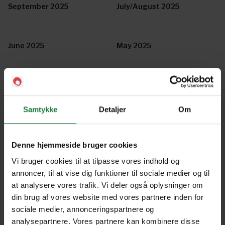
September 2025
July/August 2025
June 2025
May 2025
April 2025
March 2025
Samtykke
Detaljer
Om
February 2025
January 2025
Denne hjemmeside bruger cookies
Vi bruger cookies til at tilpasse vores indhold og
December 2024
November 2024
annoncer, til at vise dig funktioner til sociale medier og til
at analysere vores trafik. Vi deler også oplysninger om
din brug af vores website med vores partnere inden for
October 2024
September 2024
sociale medier, annonceringspartnere og
analysepartnere. Vores partnere kan kombinere disse