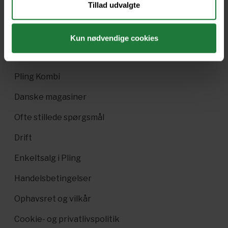
Tillad udvalgte
Nyt i Pling
Gavekort
Kun nødvendige cookies
Pling Favorit
Pling Kombi
Danske magasiner
Ofte stillede spørgsmål
Drift
Enkeltsalg i Pling
Handelsbetingelser
Ophavsret og vilkår
Cookie- og privatlivspolitik