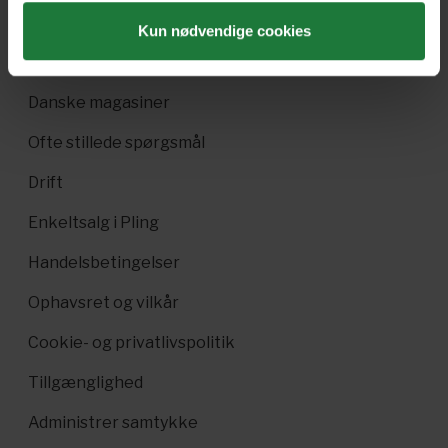
Pling Favorit
Kun nødvendige cookies
Pling Kombi
Danske magasiner
Ofte stillede spørgsmål
Drift
Enkeltsalg i Pling
Handelsbetingelser
Ophavsret og vilkår
Cookie- og privatlivspolitik
Tillgænglighed
Administrer samtykke