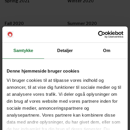
Spring 2021
Winter 2020
Fall 2020
Summer 2020
Spring 2020
Winter 2019
Samtykke
Detaljer
Om
Fall 2019
Spring/Summer 2019
Denne hjemmeside bruger cookies
Vi bruger cookies til at tilpasse vores indhold og
annoncer, til at vise dig funktioner til sociale medier og til
January - February 2019
November - December 2018
at analysere vores trafik. Vi deler også oplysninger om
din brug af vores website med vores partnere inden for
sociale medier, annonceringspartnere og
September - October 2018
July - August 2018
analysepartnere. Vores partnere kan kombinere disse
data med andre oplysninger, du har givet dem, eller som
de har indsamlet fra din brug af deres tjenester. Du