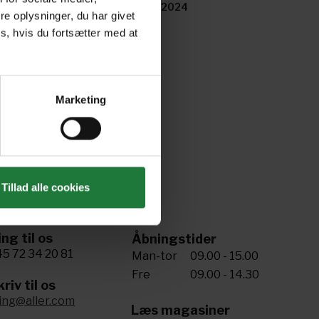
 05, 2024
Nr 04, 2024
e oplysninger, du har givet
s, hvis du fortsætter med at
Marketing
Tillad alle cookies
ing til os
Åbningstider
5 72 34 20 81
Man-tor
09.00 - 15.00
Fre
09.00 - 14.30
riv til os
ling@aller.com
Læs magasiner