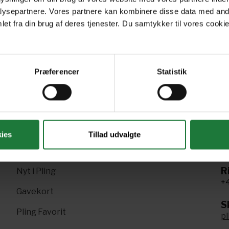
Nr 07, 2024
Nr 06, 2024
Nr
ysepartnere. Vores partnere kan kombinere disse data med andr
et fra din brug af deres tjenester. Du samtykker til vores cookie
Præferencer
Statistik
Forrige
Næste
1
2
3
4
ies
Tillad udvalgte
R
Nyt i Pling
+4
Gavekort
Sk
Pling Favorit
p