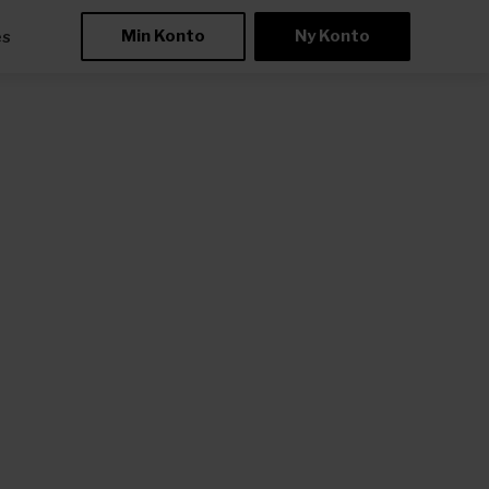
Min Konto
Ny Konto
æs