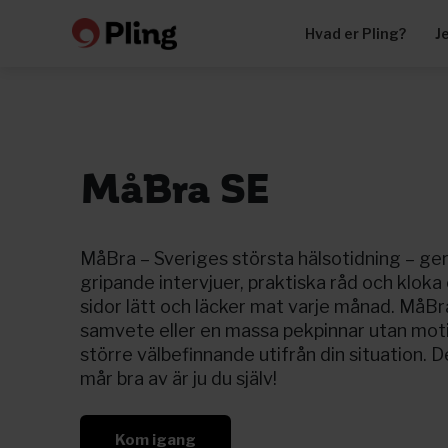
Hvad er Pling?
J
MåBra SE
MåBra – Sveriges största hälsotidning – ger
gripande intervjuer, praktiska råd och klok
sidor lätt och läcker mat varje månad. MåBra 
samvete eller en massa pekpinnar utan motive
större välbefinnande utifrån din situation.
mår bra av är ju du själv!
Kom igang