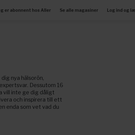
eg er abonnent hos Aller
Se alle magasiner
Log ind og l
 dig nya hälsorön,
a expertsvar. Dessutom 16
vill inte ge dig dåligt
ra och inspirera till ett
 Den enda som vet vad du