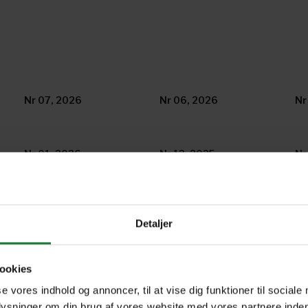
Nr 07, 2026
Nr 06, 2026
Nr
Nr 01, 2026
Nr 12, 2025
Nr
Nr 07, 2025
Nr 06, 2025
Nr
Detaljer
Nr 01, 2025
Nr 12, 2024
Nr
ookies
se vores indhold og annoncer, til at vise dig funktioner til sociale
plysninger om din brug af vores website med vores partnere inden