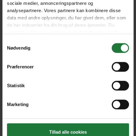
sociale medier, annonceringspartnere og
analysepartnere. Vores partnere kan kombinere disse
Nr. 7 2025
Nr. 6 2025
data med andre oplysninger, du har givet dem, eller som
de har indsamlet fra din brug af deres tjenester. Du
samtykker til vores cookies, hvis du fortsætter med at
Nr. 5 2025
Nr. 4 2025
anvende vores hjemmeside.
Samtykkevalg
Nødvendig
Nr. 3 2025
Nr. 2 2025
Præferencer
Nr. 1 2025
Nr. 12 2024
Statistik
Marketing
Nr. 11 2024
Nr. 10 2024
Forrige
Næste
Tillad alle cookies