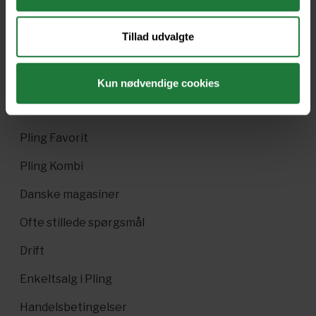
Tillad udvalgte
Nyt i Pling
Kun nødvendige cookies
Gavekort
Pling Favorit
Pling Kombi
Danske magasiner
Ofte stillede spørgsmål
Drift
Enkeltsalg i Pling
Handelsbetingelser