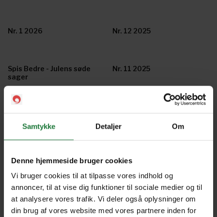
Nr. 1 2026
Nr. 12 2025
Spis Bedre - Julens søde
Nr. 11 2025
sager
Nr. 10 2025
Nr. 9 2025
Samtykke
Detaljer
Om
Spis Bedre - Påsketillæg
Spis Bedre - Fastelavn
Denne hjemmeside bruger cookies
tillæg
Vi bruger cookies til at tilpasse vores indhold og
annoncer, til at vise dig funktioner til sociale medier og til
Spis Bedre - Sommertillæg
Nr. 8 2025
at analysere vores trafik. Vi deler også oplysninger om
din brug af vores website med vores partnere inden for