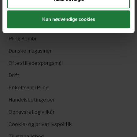
Nyt i Pling
Gavekort
Kun nødvendige cookies
Pling Favorit
Pling Kombi
Danske magasiner
Ofte stillede spørgsmål
Drift
Enkeltsalg i Pling
Handelsbetingelser
Ophavsret og vilkår
Cookie- og privatlivspolitik
Tillgænglighed