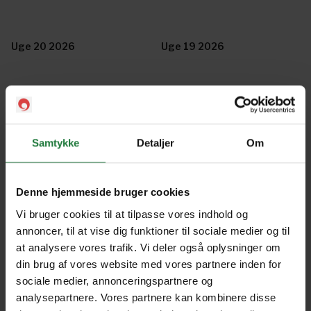
Uge 20 2026
Uge 19 2026
Uge 18 2026
Uge 17 2026
Samtykke
Detaljer
Om
Uge 16 2026
Uge 15 2026
Denne hjemmeside bruger cookies
Uge 14 2026
Uge 13 2026
Vi bruger cookies til at tilpasse vores indhold og
annoncer, til at vise dig funktioner til sociale medier og til
at analysere vores trafik. Vi deler også oplysninger om
Uge 12 2026
Uge 11 2026
din brug af vores website med vores partnere inden for
sociale medier, annonceringspartnere og
analysepartnere. Vores partnere kan kombinere disse