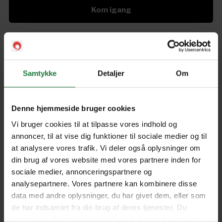
Kom igang
Efterar 2018
Forar 2018
Samtykke
Detaljer
Om
Forrige
Næste
Denne hjemmeside bruger cookies
Vi bruger cookies til at tilpasse vores indhold og
annoncer, til at vise dig funktioner til sociale medier og til
at analysere vores trafik. Vi deler også oplysninger om
din brug af vores website med vores partnere inden for
Nyt i Pling
sociale medier, annonceringspartnere og
analysepartnere. Vores partnere kan kombinere disse
Gavekort
data med andre oplysninger, du har givet dem, eller som
Pling Favorit
de har indsamlet fra din brug af deres tjenester. Du
samtykker til vores cookies, hvis du fortsætter med at