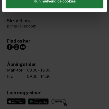
Ring til os
Kun nødvendige cookies
+45 72 34 20 81
Skriv til os
pling@aller.com
Find os her
Åbningstider
Man-tor
09.00 - 15.00
Fre
09.00 - 14.30
Læs magasiner