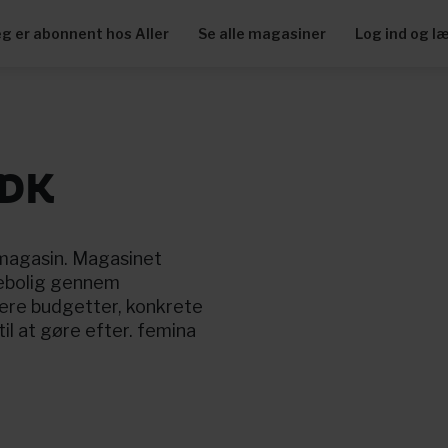
eg er abonnent hos Aller
Se alle magasiner
Log ind og l
 DK
gmagasin. Magasinet
mebolig gennem
lere budgetter, konkrete
 til at gøre efter. femina