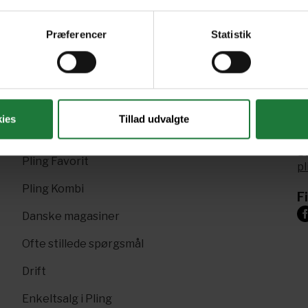
Præferencer
Statistik
R
Nyt i Pling
ies
Tillad udvalgte
+4
Gavekort
Sk
Pling Favorit
p
Pling Kombi
F
Danske magasiner
Ofte stillede spørgsmål
Drift
Enkeltsalg i Pling