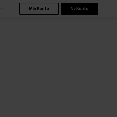
Min Konto
Ny Konto
æs