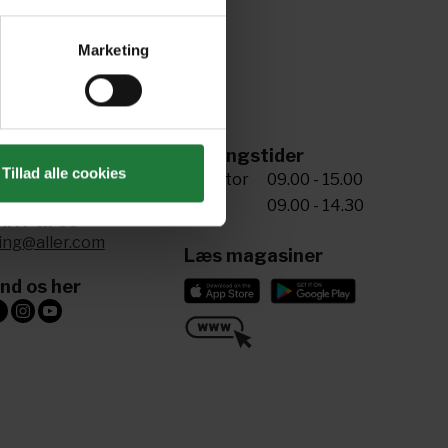
Marketing
ing til os
Åbningstider
Tillad alle cookies
5 72 34 20 81
Man-tor
09.00 - 15.00
Fre
09.00 - 14.30
riv til os
ling@aller.com
Læs magasiner
ind os her