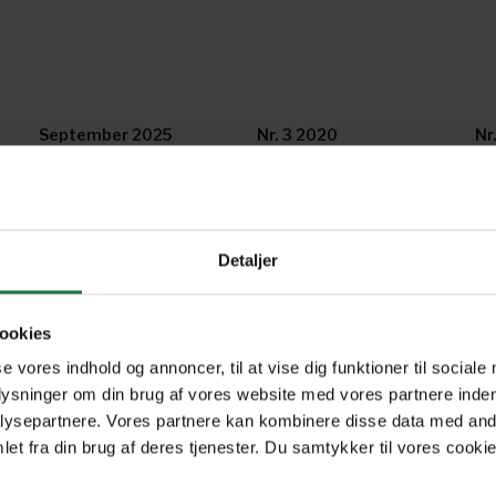
September 2025
Nr. 3 2020
Nr
Nr. 1, 2019
19-2018
18
Detaljer
14-2017
ookies
se vores indhold og annoncer, til at vise dig funktioner til sociale
plysninger om din brug af vores website med vores partnere inden
ysepartnere. Vores partnere kan kombinere disse data med andr
et fra din brug af deres tjenester. Du samtykker til vores cookie
Forrige
Næste
1