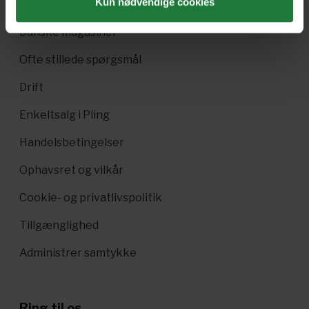
Kun nødvendige cookies
Pling Kombi
Danske magasiner
Ofte stillede spørgsmål
Drift
Enkeltsalg i Pling
Handelsbetingelser
Ophavsret og vilkår
Cookie- og privatlivspolitik
Tillgænglighed
Administrer samtykke
Ring til os