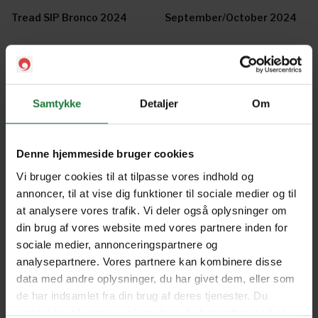
Tread SIP Bronco 2024
September/October 2024
July/August 2024
YOTA Spring/Summer 2024
Samtykke
Detaljer
Om
May/June 2024
March/April 2024
Denne hjemmeside bruger cookies
Vi bruger cookies til at tilpasse vores indhold og
January/February 2024
November/December 2023
annoncer, til at vise dig funktioner til sociale medier og til
at analysere vores trafik. Vi deler også oplysninger om
din brug af vores website med vores partnere inden for
Tread SIP Bronco 2023
September/October 2023
sociale medier, annonceringspartnere og
analysepartnere. Vores partnere kan kombinere disse
data med andre oplysninger, du har givet dem, eller som
July/August 2023
YOTA Spring/Summer 2023
de har indsamlet fra din brug af deres tjenester. Du
samtykker til vores cookies, hvis du fortsætter med at