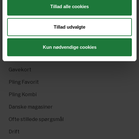
Tillad alle cookies
Forrige
Næste
Tillad udvalgte
Kun nødvendige cookies
Nyt i Pling
Gavekort
Pling Favorit
Pling Kombi
Danske magasiner
Ofte stillede spørgsmål
Drift