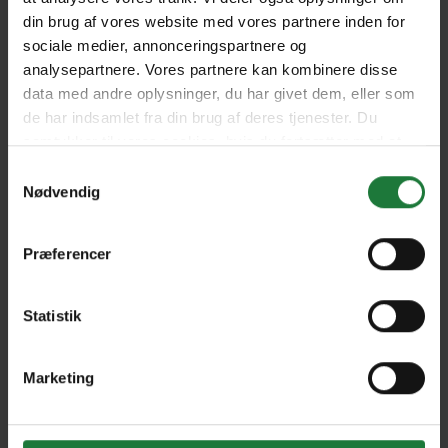
din brug af vores website med vores partnere inden for
March-April 2023/No. 68
January-February 2023/ No.
sociale medier, annonceringspartnere og
67
analysepartnere. Vores partnere kan kombinere disse
data med andre oplysninger, du har givet dem, eller som
de har indsamlet fra din brug af deres tjenester. Du
November-December 2022/
September-October 2022/
samtykker til vores cookies, hvis du fortsætter med at
No. 66
No. 65
anvende vores hjemmeside.
Samtykkevalg
Nødvendig
July-August 2022/ No. 64
May-June 2022/ No. 63
Præferencer
March-April 2022/ No. 62
January-February 2022/ No.
Statistik
61
Marketing
November-December 2021/
September-October 2021/
No. 60
No. 59