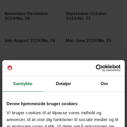
November-December
September-October
2024/No. 78
2024/No. 77
July-August 2024/No. 76
May-June 2024/No. 75
March-April 2024/No. 74
January-February 2024/ No.
73
Samtykke
Detaljer
Om
November-December
September-October
2023/No. 72
2023/No. 71
Denne hjemmeside bruger cookies
Vi bruger cookies til at tilpasse vores indhold og
July-August 2023/No. 70
May-June 2023/No. 69
annoncer, til at vise dig funktioner til sociale medier og til
at analysere vores trafik. Vi deler også oplysninger om