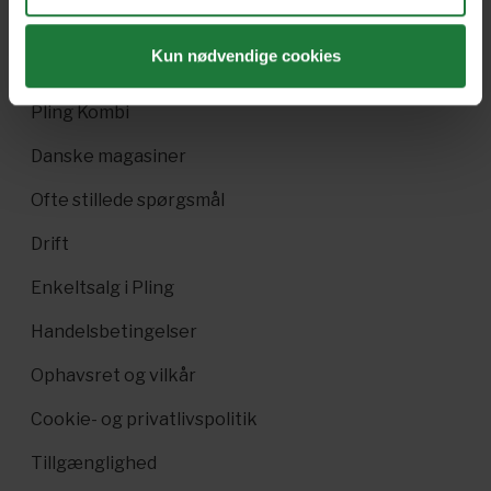
Gavekort
Kun nødvendige cookies
Pling Favorit
Pling Kombi
Danske magasiner
Ofte stillede spørgsmål
Drift
Enkeltsalg i Pling
Handelsbetingelser
Ophavsret og vilkår
Cookie- og privatlivspolitik
Tillgænglighed