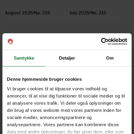
August 2025/No. 216
July 2025/No. 215
June 2025/No. 214
May 2025/No. 213
Samtykke
Detaljer
Om
April 2025/No. 212
March 2025/No. 211
Denne hjemmeside bruger cookies
February 2025/No. 210
January 2025/No. 209
Vi bruger cookies til at tilpasse vores indhold og
annoncer, til at vise dig funktioner til sociale medier og til
at analysere vores trafik. Vi deler også oplysninger om
December 2024/No. 208
November 2024/No. 207
din brug af vores website med vores partnere inden for
sociale medier, annonceringspartnere og
analysepartnere. Vores partnere kan kombinere disse
October 2024/No. 206
September 2024/No. 205
data med andre oplysninger, du har givet dem, eller som