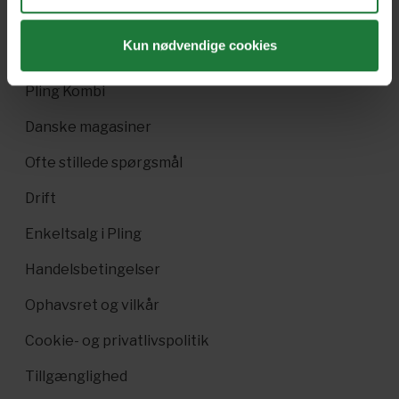
Gavekort
Kun nødvendige cookies
Pling Favorit
Pling Kombi
Danske magasiner
Ofte stillede spørgsmål
Drift
Enkeltsalg i Pling
Handelsbetingelser
Ophavsret og vilkår
Cookie- og privatlivspolitik
Tillgænglighed