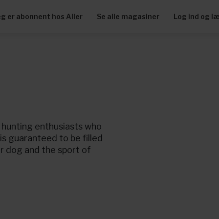
eg er abonnent hos Aller
Se alle magasiner
Log ind og l
 hunting enthusiasts who
is guaranteed to be filled
r dog and the sport of