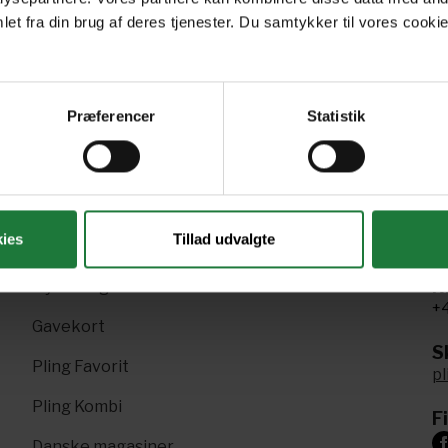
et fra din brug af deres tjenester. Du samtykker til vores cookie
Forrige
Næste
1
2
3
Præferencer
Statistik
ies
Tillad udvalgte
R
Nyt i Pling
+4
Gavekort
Sk
Pling Favorit
p
Pling Kombi
F
Danske magasiner