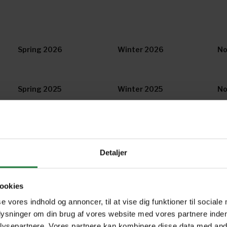
Spring 2026
Winter 2026
No
Spring 2025
Winter 2025
No
Spring 2024
Winter 2024
No
Detaljer
Spring 2023
Winter 2023
No
ookies
se vores indhold og annoncer, til at vise dig funktioner til sociale
April/May 2022
Winter 2021-22
No
plysninger om din brug af vores website med vores partnere inden
ysepartnere. Vores partnere kan kombinere disse data med andr