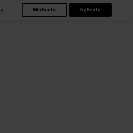
Min Konto
Ny Konto
æs