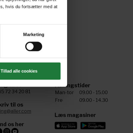
s, hvis du fortsætter med at
Marketing
Tillad alle cookies
ing til os
Åbningstider
5 72 34 20 81
Man-tor
09.00 - 15.00
Fre
09.00 - 14.30
riv til os
ling@aller.com
Læs magasiner
ind os her