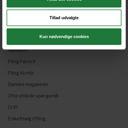
Tillad udvalgte
Kun nødvendige cookies
Nyt i Pling
Gavekort
Pling Favorit
Pling Kombi
Danske magasiner
Ofte stillede spørgsmål
Drift
Enkeltsalg i Pling