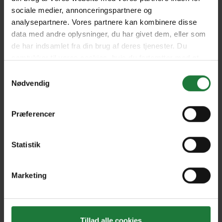
sociale medier, annonceringspartnere og
analysepartnere. Vores partnere kan kombinere disse
Issue 63
Issue 62
data med andre oplysninger, du har givet dem, eller som
de har indsamlet fra din brug af deres tjenester. Du
samtykker til vores cookies, hvis du fortsætter med at
Issue 61
Issue 60
anvende vores hjemmeside.
Samtykkevalg
Nødvendig
Issue 59
December - January 2017
Præferencer
Statistik
September - October 2016
July - August 2016
Marketing
May - June 2016
February - March 2016
Forrige
Næste
Tillad alle cookies