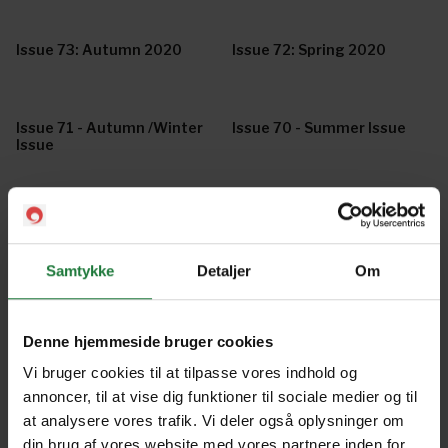
Issue 73: Autumn 2020
Issue 72: Spring 2020
Issue 71 - Autumn /Winter
Issue 70 - Summer Issue
Issue
Issue 69 - Spring/Summer
Issue 68 - Spring Issue
Issue
Samtykke
Detaljer
Om
Issue 67 - Doc Photo
Issue 66 - Summer Issue
Special
Denne hjemmeside bruger cookies
Vi bruger cookies til at tilpasse vores indhold og
annoncer, til at vise dig funktioner til sociale medier og til
Issue 65
Issue 64 - The
at analysere vores trafik. Vi deler også oplysninger om
Collaboration Issue
din brug af vores website med vores partnere inden for