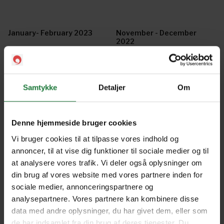
January- February 2023
November - December
2022
September - October 2022
July - August 2022
Samtykke
Detaljer
Om
May - June 2022
March 2022
Denne hjemmeside bruger cookies
Vi bruger cookies til at tilpasse vores indhold og
annoncer, til at vise dig funktioner til sociale medier og til
January - February 2022
November - December 2021
at analysere vores trafik. Vi deler også oplysninger om
din brug af vores website med vores partnere inden for
sociale medier, annonceringspartnere og
September - October 2021
July - August 2021
analysepartnere. Vores partnere kan kombinere disse
data med andre oplysninger, du har givet dem, eller som
de har indsamlet fra din brug af deres tjenester. Du