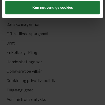
Pling Favorit
Kun nødvendige cookies
Pling Kombi
Danske magasiner
Ofte stillede spørgsmål
Drift
Enkeltsalg i Pling
Handelsbetingelser
Ophavsret og vilkår
Cookie- og privatlivspolitik
Tillgænglighed
Administrer samtykke